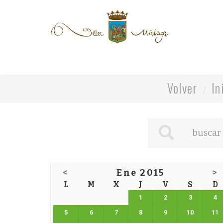
Volver
In
<
Ene 2015
>
L
M
X
J
V
S
D
1
2
3
4
5
6
7
8
9
10
11