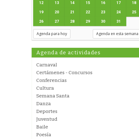
12
13
14
15
16
17
18
19
20
21
22
23
24
25
26
27
28
29
30
31
Agenda para hoy
Agenda en esta semana
Agenda de actividades
Carnaval
Certámenes - Concursos
Conferencias
Cultura
Semana Santa
Danza
Deportes
Juventud
Baile
Poesía