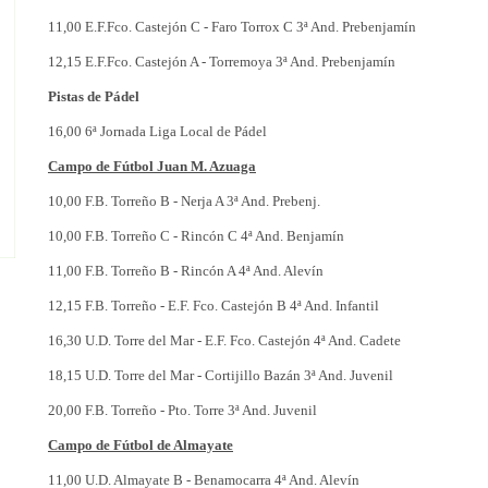
11,00 E.F.Fco. Castejón C - Faro Torrox C 3ª And. Prebenjamín
12,15 E.F.Fco. Castejón A - Torremoya 3ª And. Prebenjamín
Pistas de Pádel
16,00 6ª Jornada Liga Local de Pádel
Campo de Fútbol Juan M. Azuaga
10,00 F.B. Torreño B - Nerja A 3ª And. Prebenj.
10,00 F.B. Torreño C - Rincón C 4ª And. Benjamín
11,00 F.B. Torreño B - Rincón A 4ª And. Alevín
12,15 F.B. Torreño - E.F. Fco. Castejón B 4ª And. Infantil
16,30 U.D. Torre del Mar - E.F. Fco. Castejón 4ª And. Cadete
18,15 U.D. Torre del Mar - Cortijillo Bazán 3ª And. Juvenil
20,00 F.B. Torreño - Pto. Torre 3ª And. Juvenil
Campo de Fútbol de Almayate
11,00 U.D. Almayate B - Benamocarra 4ª And. Alevín