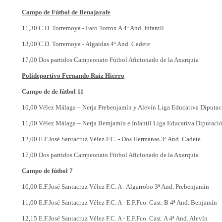
Campo de Fútbol de Benajarafe
11,30 C.D. Torremoya - Faro Torrox A 4ª And. Infantil
13,00 C.D. Torremoya - Algaidas 4ª And. Cadete
17,00 Dos partidos Campeonato Fútbol Aficionado de la Axarquía
Polideportivo Fernando Ruiz Hierro
Campo de de fútbol 11
10,00 Vélez Málaga – Nerja Prebenjamín y Alevín Liga Educativa Diputac
11,00 Vélez Málaga – Nerja Bemjamín e Infantil Liga Educativa Diputaci
12,00 E.F.José Santacruz Vélez F.C. - Dos Hermanas 3ª And. Cadete
17,00 Dos partidos Campeonato Fútbol Aficionado de la Axarquía
Campo de fútbol 7
10,00 E.F.José Santacruz Vélez F.C. A - Algarrobo 3ª And. Prebenjamín
11,00 E.F.José Santacruz Vélez F.C. A - E.F.Fco. Cast. B 4ª And. Benjamín
12,15 E.F.José Santacruz Vélez F.C. A - E.F.Fco. Cast. A 4ª And. Alevín