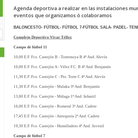
Agenda deportiva a realizar en las instalaciones mu
eventos que organizamos ó colaboramos
BALONCESTO- FÚTBOL- FÚTBOL 7-
FÚTBOL SALA- PADEL- TEN
Complejo Deportivo Vivar Téllez
Campo de fútbol 11
10,00 E.F. Fco. Castejón B - Torremoya B 4ª And. Alevín
10,00 E.F. Fco. Castejón A - Vélez F.C. B 4ª And. Benjamín
11,30 E.F. Fco. Castejón C - Pto. Torre C 4ª And. Alevín
11,30 E.F. Fco. Castejón - Malaka 3ª And. Benjamín
13,00 E.F. Fco. Castejón - Málaga 1ª And. Infantil
16,00 E.F. Fco. Castejón - Romeral 3ª And. Cadete
17,45 E.F. Fco. Castejón - Antequera 2ª And. Cadete
19,30 E.F. Fco. Castejón - Humilladero 4ª And. Juvenil
Campo de fútbol 7