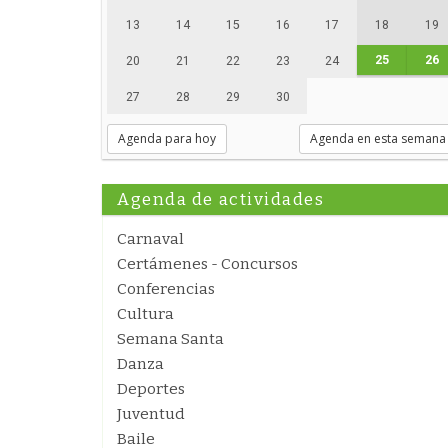
13
14
15
16
17
18
19
25
26
20
21
22
23
24
27
28
29
30
Agenda para hoy
Agenda en esta semana
Agenda de actividades
Carnaval
Certámenes - Concursos
Conferencias
Cultura
Semana Santa
Danza
Deportes
Juventud
Baile