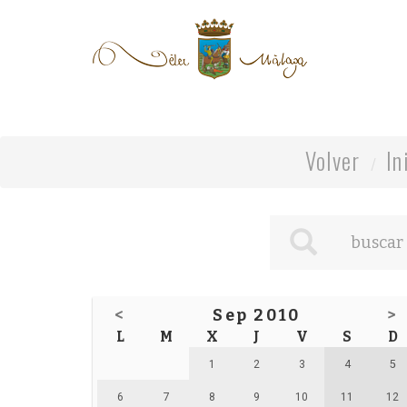
Volver
In
<
Sep 2010
>
L
M
X
J
V
S
D
1
2
3
4
5
6
7
8
9
10
11
12