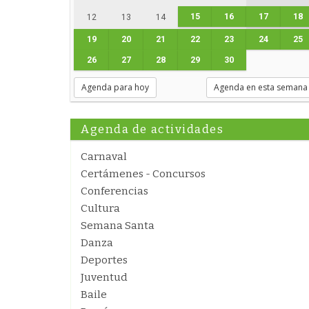
15
16
17
18
12
13
14
19
20
21
22
23
24
25
26
27
28
29
30
Agenda para hoy
Agenda en esta semana
Agenda de actividades
Carnaval
Certámenes - Concursos
Conferencias
Cultura
Semana Santa
Danza
Deportes
Juventud
Baile