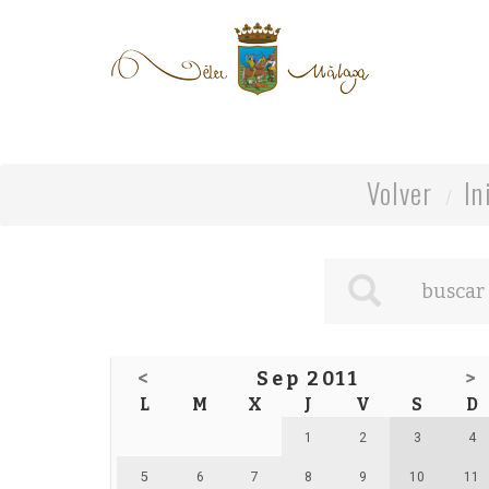
Volver
In
<
Sep 2011
>
L
M
X
J
V
S
D
1
2
3
4
5
6
7
8
9
10
11