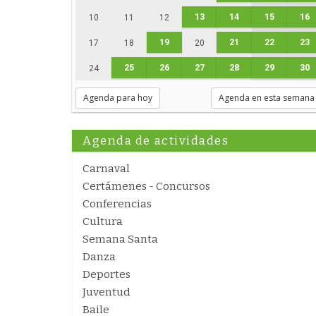
13
14
15
16
10
11
12
19
21
22
23
17
18
20
25
26
27
28
29
30
24
Agenda para hoy
Agenda en esta semana
Agenda de actividades
Carnaval
Certámenes - Concursos
Conferencias
Cultura
Semana Santa
Danza
Deportes
Juventud
Baile