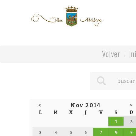
Volver
In
<
Nov 2014
>
L
M
X
J
V
S
D
1
2
7
8
9
3
4
5
6