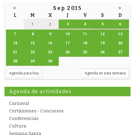
<
Sep 2015
>
L
M
X
J
V
S
D
3
4
5
6
1
2
7
8
9
10
11
12
13
14
15
16
17
18
19
20
21
22
23
24
25
26
27
28
29
30
Agenda para hoy
Agenda en esta semana
Agenda de actividades
Carnaval
Certámenes - Concursos
Conferencias
Cultura
Semana Santa