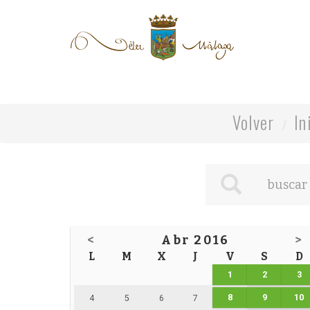
Volver
In
<
Abr 2016
>
L
M
X
J
V
S
D
1
2
3
8
9
10
4
5
6
7