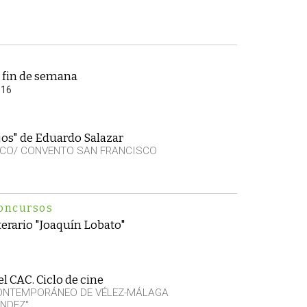
 fin de semana
016
jos" de Eduardo Salazar
SCO/ CONVENTO SAN FRANCISCO
oncursos
erario "Joaquín Lobato"
l CAC. Ciclo de cine
CONTEMPORÁNEO DE VÉLEZ-MÁLAGA
NDEZ"