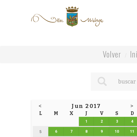
Volver
In
<
Jun 2017
>
L
M
X
J
V
S
D
1
2
3
4
6
7
8
9
10
11
5