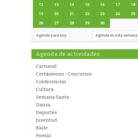
12
13
14
15
16
17
18
19
20
21
22
23
24
25
26
27
28
29
30
Agenda para hoy
Agenda en esta semana
Agenda de actividades
Carnaval
Certámenes - Concursos
Conferencias
Cultura
Semana Santa
Danza
Deportes
Juventud
Baile
Poesía