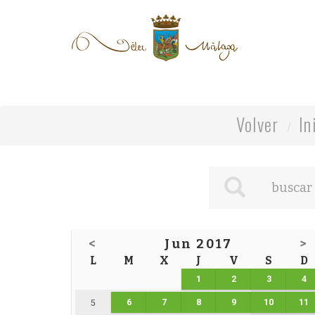
Volver
In
<
Jun 2017
>
L
M
X
J
V
S
D
1
2
3
4
6
7
8
9
10
11
5