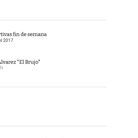
tivas fin de semana
el 2017
lvarez "El Brujo"
EN