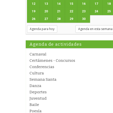
12
13
14
15
16
17
18
19
20
21
22
23
24
25
26
27
28
29
30
Agenda para hoy
Agenda en esta semana
Agenda de actividades
Carnaval
Certámenes - Concursos
Conferencias
Cultura
Semana Santa
Danza
Deportes
Juventud
Baile
Poesía