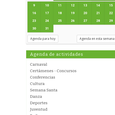
9
10
11
12
13
14
15
16
17
18
19
20
21
22
23
24
25
26
27
28
29
30
31
Agenda para hoy
Agenda en esta semana
Agenda de actividades
Carnaval
Certámenes - Concursos
Conferencias
Cultura
Semana Santa
Danza
Deportes
Juventud