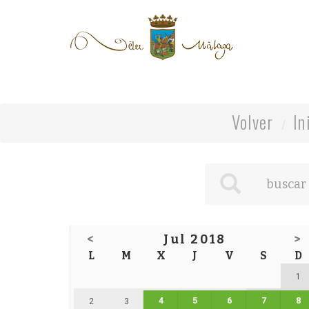
Volver
In
<
Jul 2018
>
L
M
X
J
V
S
D
1
4
5
6
7
8
2
3