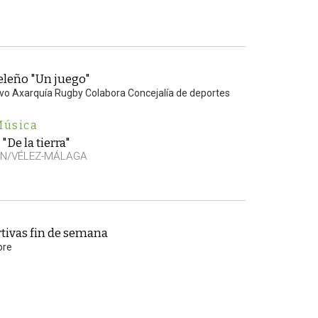
eleño "Un juego"
vo Axarquía Rugby Colabora Concejalía de deportes
Música
"De la tierra"
EN/VÉLEZ-MÁLAGA
tivas fin de semana
bre