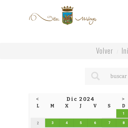
Volver
In
<
Dic 2024
>
L
M
X
J
V
S
D
1
3
4
5
6
7
8
2