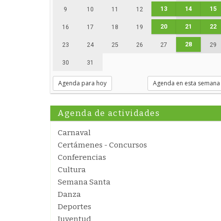
13
14
15
9
10
11
12
20
21
22
16
17
18
19
28
23
24
25
26
27
29
30
31
Agenda para hoy
Agenda en esta semana
Agenda de actividades
Carnaval
Certámenes - Concursos
Conferencias
Cultura
Semana Santa
Danza
Deportes
Juventud