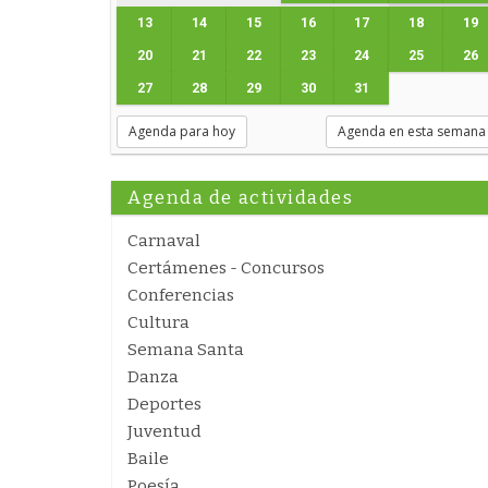
13
14
15
16
17
18
19
20
21
22
23
24
25
26
27
28
29
30
31
Agenda para hoy
Agenda en esta semana
Agenda de actividades
Carnaval
Certámenes - Concursos
Conferencias
Cultura
Semana Santa
Danza
Deportes
Juventud
Baile
Poesía