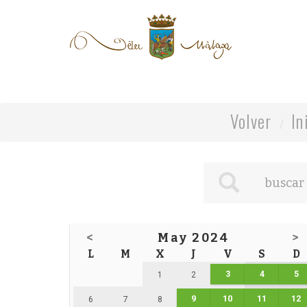
Volver
In
<
May 2024
>
L
M
X
J
V
S
D
3
4
5
1
2
9
10
11
12
6
7
8