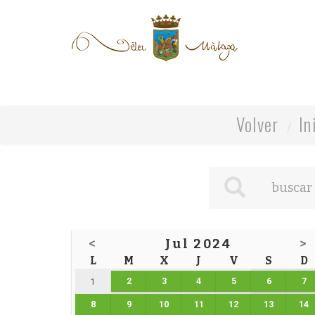
Volver
In
<
Jul 2024
>
L
M
X
J
V
S
D
2
3
4
5
6
7
1
8
9
10
11
12
13
14