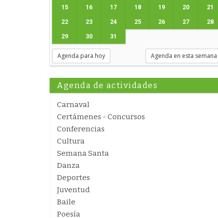
15
16
17
18
19
20
21
22
23
24
25
26
27
28
29
30
31
Agenda para hoy
Agenda en esta semana
Agenda de actividades
Carnaval
Certámenes - Concursos
Conferencias
Cultura
Semana Santa
Danza
Deportes
Juventud
Baile
Poesía