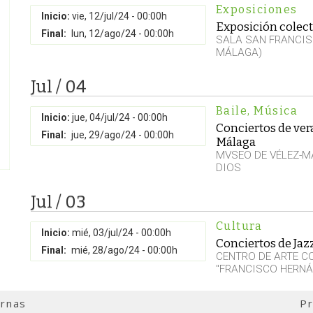
Exposiciones
Inicio:
vie, 12/jul/24 - 00:00h
Exposición colect
Final:
lun, 12/ago/24 - 00:00h
SALA SAN FRANCIS
MÁLAGA)
Jul / 04
Baile
,
Música
Inicio:
jue, 04/jul/24 - 00:00h
Conciertos de ve
Final:
jue, 29/ago/24 - 00:00h
Málaga
MVSEO DE VÉLEZ-M
DIOS
Jul / 03
Cultura
Inicio:
mié, 03/jul/24 - 00:00h
Conciertos de Jaz
Final:
mié, 28/ago/24 - 00:00h
CENTRO DE ARTE 
"FRANCISCO HERNÁ
ernas
Pr