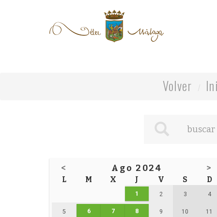
Volver
In
<
Ago 2024
>
L
M
X
J
V
S
D
1
2
3
4
6
7
8
5
9
10
11