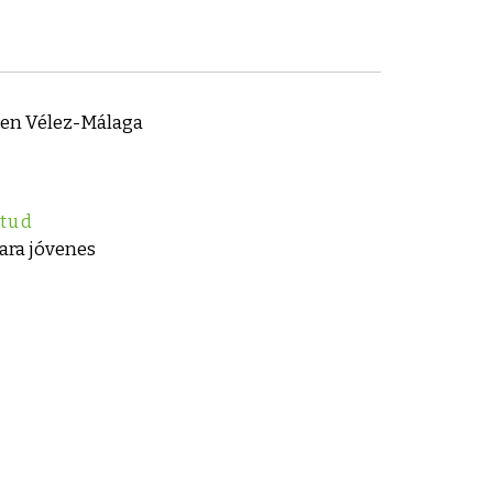
 en Vélez-Málaga
ntud
para jóvenes