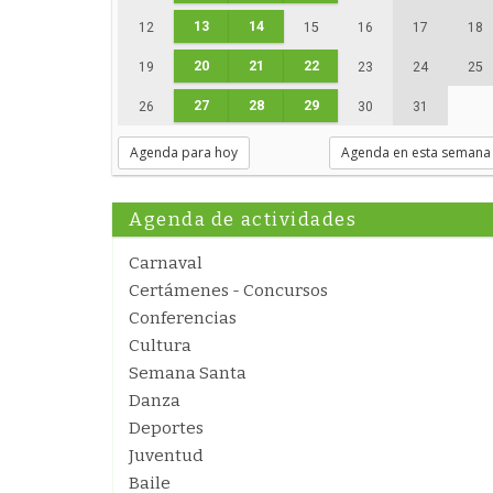
13
14
12
15
16
17
18
20
21
22
19
23
24
25
27
28
29
26
30
31
Agenda para hoy
Agenda en esta semana
Agenda de actividades
Carnaval
Certámenes - Concursos
Conferencias
Cultura
Semana Santa
Danza
Deportes
Juventud
Baile