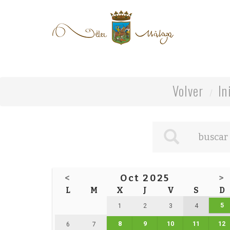
Volver
In
<
Oct 2025
>
L
M
X
J
V
S
D
5
1
2
3
4
8
9
10
11
12
6
7