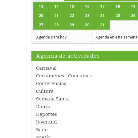
13
14
15
16
17
18
19
20
21
22
23
24
25
26
27
28
29
30
31
Agenda para hoy
Agenda en esta semana
Agenda de actividades
Carnaval
Certámenes - Concursos
Conferencias
Cultura
Semana Santa
Danza
Deportes
Juventud
Baile
Poesía