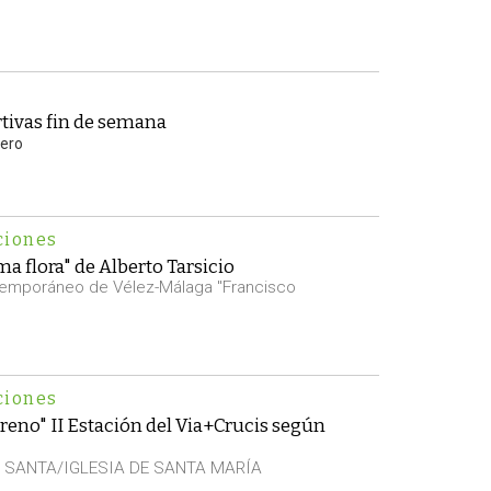
tivas fin de semana
rero
ciones
a flora" de Alberto Tarsicio
temporáneo de Vélez-Málaga "Francisco
ciones
eno" II Estación del Via+Crucis según
SANTA/IGLESIA DE SANTA MARÍA