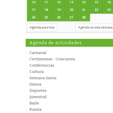
10
11
12
13
14
15
16
17
18
19
20
21
22
23
24
25
26
27
28
Agenda para hoy
Agenda en esta semana
Agenda de actividades
Carnaval
Certámenes - Concursos
Conferencias
Cultura
Semana Santa
Danza
Deportes
Juventud
Baile
Poesía