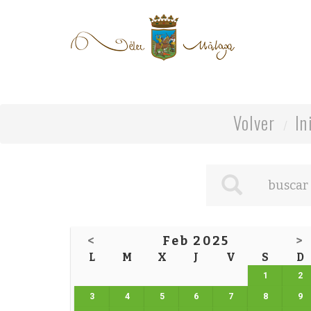
Volver
In
<
Feb 2025
>
L
M
X
J
V
S
D
1
2
3
4
5
6
7
8
9