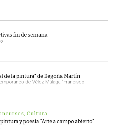
tivas fin de semana
yo
el de la pintura" de Begoña Martín
temporáneo de Vélez-Málaga "Francisco
oncursos
,
Cultura
pintura y poesía "Arte a campo abierto"
5