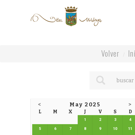
Volver
In
<
May 2025
>
L
M
X
J
V
S
D
1
2
3
4
5
6
7
8
9
10
11