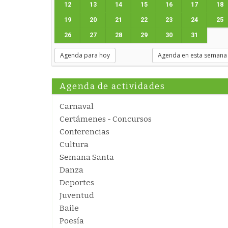
12
13
14
15
16
17
18
19
20
21
22
23
24
25
26
27
28
29
30
31
Agenda para hoy
Agenda en esta semana
Agenda de actividades
Carnaval
Certámenes - Concursos
Conferencias
Cultura
Semana Santa
Danza
Deportes
Juventud
Baile
Poesía