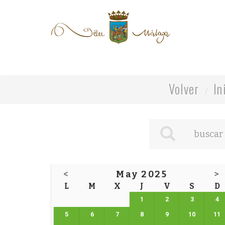
Volver
In
<
May 2025
>
L
M
X
J
V
S
D
1
2
3
4
5
6
7
8
9
10
11