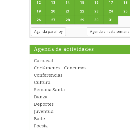
12
13
14
15
16
17
18
19
20
21
22
23
24
25
26
27
28
29
30
31
Agenda para hoy
Agenda en esta semana
Agenda de actividades
Carnaval
Certámenes - Concursos
Conferencias
Cultura
Semana Santa
Danza
Deportes
Juventud
Baile
Poesía