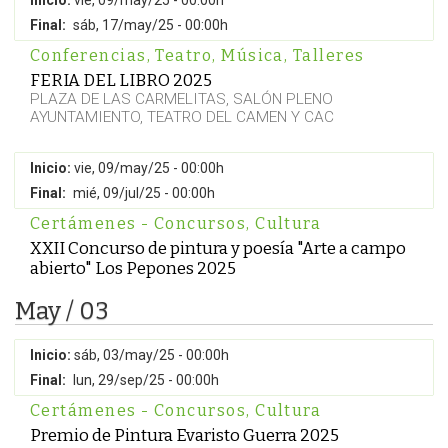
Inicio:
vie, 09/may/25 - 00:00h
Final:
sáb, 17/may/25 - 00:00h
Conferencias
,
Teatro
,
Música
,
Talleres
FERIA DEL LIBRO 2025
PLAZA DE LAS CARMELITAS, SALÓN PLENO
AYUNTAMIENTO, TEATRO DEL CAMEN Y CAC
Inicio:
vie, 09/may/25 - 00:00h
Final:
mié, 09/jul/25 - 00:00h
Certámenes - Concursos
,
Cultura
XXII Concurso de pintura y poesía "Arte a campo
abierto" Los Pepones 2025
May / 03
Inicio:
sáb, 03/may/25 - 00:00h
Final:
lun, 29/sep/25 - 00:00h
Certámenes - Concursos
,
Cultura
Premio de Pintura Evaristo Guerra 2025