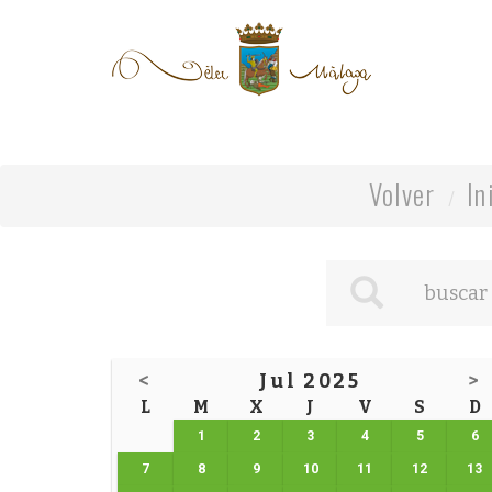
Volver
In
<
Jul 2025
>
L
M
X
J
V
S
D
1
2
3
4
5
6
7
8
9
10
11
12
13