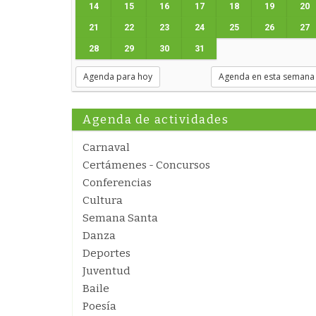
14
15
16
17
18
19
20
21
22
23
24
25
26
27
28
29
30
31
Agenda para hoy
Agenda en esta semana
Agenda de actividades
Carnaval
Certámenes - Concursos
Conferencias
Cultura
Semana Santa
Danza
Deportes
Juventud
Baile
Poesía