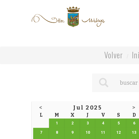
Volver
In
<
Jul 2025
>
L
M
X
J
V
S
D
1
2
3
4
5
6
7
8
9
10
11
12
13