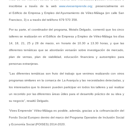
inscribirse a través de la web
www.vivesemprende.org
; presencialmente en
el Edificio de Empresa y Empleo del Ayuntamiento de Vélez-Málaga (en calle San
Francisco, 3) o a través del teléfono 679 570 358.
Por su parte, el coordinador del programa, Moisés Delgado, comentó que los cinco
talleres se realizarán en el Edificio de Empresa y Empleo de Vélez-Málaga los días
14, 18, 21, 25 y 28 de marzo, en horario de 10.30 a 13.30 horas, y que las
diferentes temáticas que se abordarán versarán sobre investigación de mercado,
plan de ventas, plan de viabilidad, educación financiera y autoempleo para
personas extranjeras.
“Las diferentes temáticas son fruto del trabajo que venimos realizando con otros
programas similares en la comarca de La Axarquía y las necesidades detectadas, y
los interesados que lo deseen pueden participar en todos los talleres y así realizar
un recorrido por las diferentes áreas útiles para el desarrollo práctico de su idea y
su negocio”, resaltó Delgado.
'Vives Emprende' Vélez-Málaga es posible, además, gracias a la cofinanciación del
Fondo Social Europeo dentro del marco del Programa Operativo de Inclusión Social
y Economía Social (POISES) 2014-2020.