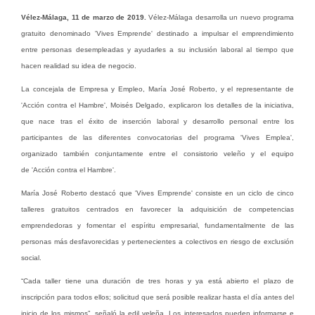
Vélez-Málaga,
11 de marzo de 2019
.
Vélez-Málaga desarrolla un nuevo programa
gratuito denominado 'Vives Emprende' destinado a impulsar el emprendimiento
entre personas desempleadas y ayudarles a su inclusión laboral al tiempo que
hacen realidad su idea de negocio.
La concejala de Empresa y Empleo, María José Roberto, y el representante de
'Acción contra el Hambre', Moisés Delgado, explicaron los detalles de la iniciativa,
que nace tras el éxito de inserción laboral y desarrollo personal entre los
participantes de las diferentes convocatorias del programa 'Vives Emplea',
organizado también conjuntamente entre el consistorio veleño y el equipo
de 'Acción contra el Hambre'.
María José Roberto destacó que 'Vives Emprende' consiste en un ciclo de cinco
talleres gratuitos centrados en favorecer la adquisición de competencias
emprendedoras y fomentar el espíritu empresarial, fundamentalmente de las
personas más desfavorecidas y pertenecientes a colectivos en riesgo de exclusión
social.
“Cada taller tiene una duración de tres horas y ya está abierto el plazo de
inscripción para todos ellos; solicitud que será posible realizar hasta el día antes del
inicio de los mismos”, señaló la edil veleña. Los interesados pueden informarse e