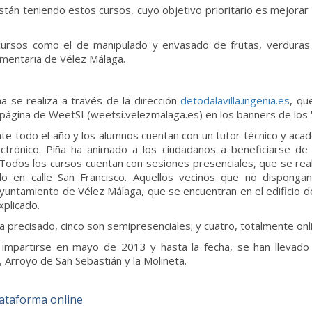
stán teniendo estos cursos, cuyo objetivo prioritario es mejorar 
cursos como el de manipulado y envasado de frutas, verduras 
limentaria de Vélez Málaga.
a se realiza a través de la dirección
detodalavilla.ingenia.es
, qu
página de WeetSI (weetsi.velezmalaga.es) en los banners de los '
rante todo el año y los alumnos cuentan con un tutor técnico y a
ctrónico. Piña ha animado a los ciudadanos a beneficiarse de
odos los cursos cuentan con sesiones presenciales, que se reali
icado en calle San Francisco. Aquellos vecinos que no dispon
untamiento de Vélez Málaga, que se encuentran en el edificio de
xplicado.
a precisado, cinco son semipresenciales; y cuatro, totalmente onl
mpartirse en mayo de 2013 y hasta la fecha, se han llevado a
a, Arroyo de San Sebastián y la Molineta.
lataforma online