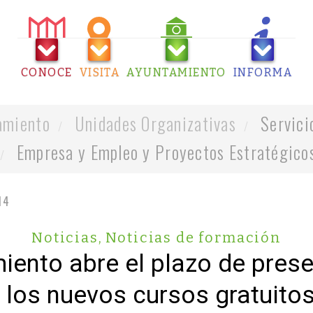
CONOCE
VISITA
AYUNTAMIENTO
INFORMA
amiento
Unidades Organizativas
Servici
Empresa y Empleo y Proyectos Estratégico
14
Noticias
,
Noticias de formación
iento abre el plazo de pres
e los nuevos cursos gratuito