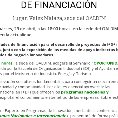
DE FINANCIACIÓN
Lugar: Vélez Málaga, sede del OALDIM
artes, 29 de abril, a las 18:00 horas, en la sede del OALDI
n la actualidad.
ades de financiación para el desarrollo de proyectos de I+D+i
 junto con la exposición de las medidas de apoyo indirectas b
los de negocio innovadores.
0 horas
, la sede del OALDIM, acogerá el Seminario
“
OPORTUNIDA
da por la Escuela de Organización Industrial (EOI) y el Ayuntamie
por el Ministerio de Industria, Energía y Turismo.
 innovación son pilares fundamentales para conseguir un crecimient
ividad y competitividad. Por ello, es esencial aprovechar las
rnacional en I+D+i que ofrecen los
programas nacionales y
explotar el conocimiento en beneficio de las empresas. Sobre este
n - Experto en Programas de Innovación, mediante la conferencia 
ramas Nacionales e Internacionales
” presentará de forma práct