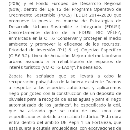
(20%) y el Fondo Europeo de Desarrollo Regional
(80%), dentro del Eje 12 del Programa Operativo de
Crecimiento Sostenible (POCS) FEDER 2014-2020 que
promueve la puesta en marcha de Estrategias de
Desarrollo Urbano Sostenible e Integrado (EDUSI).
Concretamente dentro de la EDUSI BIC VÉLEZ,
enmarcada en la O.T.6 ‘Conservar y proteger el medio
ambiente y promover la eficiencia de los recursos’.
Prioridad de Inversión (P.I.) 6. e). Objetivo Específico
(O.E.6.5.2). Línea de Actuación: Mejora del metabolismo
urbano asociado a la rehabilitación de espacios de
interés turístico (VM-OT6-LA04)”, ha señalado.
Zapata ha señalado que se llevará a cabo la
recuperación paisajística de la ladera existente. “Vamos
a respetar a las especies autóctonas y aplicaremos
riego por goteo con la construcción de un depósito de
pluviales para la recogida de esas aguas y para el riego
automatizado de los jardines”, ha especificado la edil,
que ha aclarado que se trata de una zona con
especificaciones debido a su calado histórico. “Esta obra
entra dentro del ámbito UE Pepri-1 La Fortaleza, que
está sujeta a cautela arqueológica, con excavaciones de