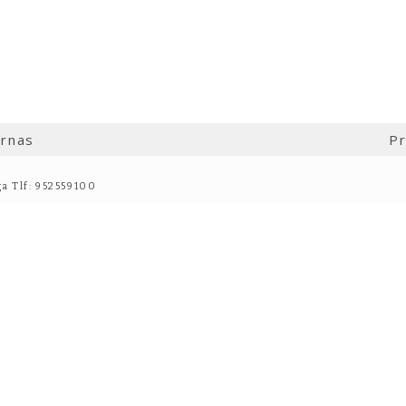
ernas
Pr
ga Tlf: 952559100