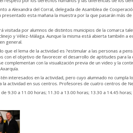
n el respeto por los derechos humanos y las diferencias de los de
nto a Alexandra del Corral, delegada de Asamblea de Cooperación
 presentado esta mañana la muestra por la que pasarán más de mi
á visitada por alumnos de distintos municipios de la comarca ta
Moclinejo y Vélez-Málaga. Aunque la misma está abierta también a 
en general.
do que el lema de la actividad es ?estimular a las personas a pen
s con el objetivo de favorecer el desarrollo de aptitudes para la 
e complementan con la visualización previa de un video y la continu
 Axarquía.
tén interesados en la actividad, pero cuyo alumnado no cumpla los
a la actividad en sus centros. Profesores de cuatro centros de Ne
s de 9.30 a 11.00 horas; 11.30 a 13.00 horas; 13.30 a 14.45 horas;