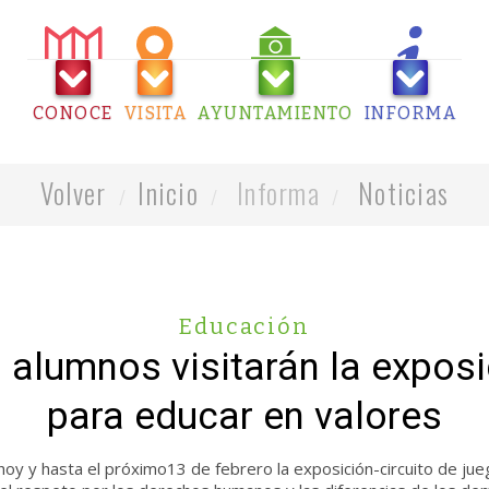
CONOCE
VISITA
AYUNTAMIENTO
INFORMA
Volver
Inicio
Informa
Noticias
Educación
alumnos visitarán la exposi
para educar en valores
y y hasta el próximo13 de febrero la exposición-circuito de jue