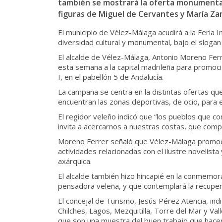
también se mostrará la oferta monumental
figuras de Miguel de Cervantes y María Zam
El municipio de Vélez-Málaga acudirá a la Feria
diversidad cultural y monumental, bajo el sloga
El alcalde de Vélez-Málaga, Antonio Moreno Ferr
esta semana a la capital madrileña para promocion
I, en el pabellón 5 de Andalucía.
La campaña se centra en la distintas ofertas que
encuentran las zonas deportivas, de ocio, para 
El regidor veleño indicó que “los pueblos que 
invita a acercarnos a nuestras costas, que com
Moreno Ferrer señaló que Vélez-Málaga promocio
actividades relacionadas con el ilustre novelis
axárquica.
El alcalde también hizo hincapié en la conmemor
pensadora veleña, y que contemplará la recuperac
El concejal de Turismo, Jesús Pérez Atencia, in
Chilches, Lagos, Mezquitilla, Torre del Mar y Val
que son una muestra del buen trabajo que hace