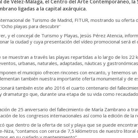
 de Vélez-Málaga, el Centro del Arte Contemporáneo, la 
brano ligadas a la capital axárquica.
 Internacional de Turismo de Madrid, FITUR, mostrando su oferta 
n 'Ocho playas para descubrir'
er, y el concejal de Turismo y Playas, Jesús Pérez Atencia, infor
ar la ciudad y cuya presentación del vídeo promocional será el día
 se muestran a través las playas repartidas a lo largo de los 22 
eventos, urbanas, naturales, adaptadas, náuticas y gastronómica
componen el municipio ofrecen rincones con encanto, y tenemos un
plementan también nuestra importante oferta monumental y de es
nará también este año 2016 el cuarto centenario del fallecimie
ta y dramaturgo que, durante una etapa de su vida como recaudado
ación de 25 aniversario del fallecimiento de María Zambrano a tra
ión de los congresos internacionales así como la edición de la rev
dicó que dentro de la oferta de sol y playa que se puede encontra
le-Niza, “contamos con cerca de 7,5 kilómetros de nuestro litoral 
mos en su cuidado y mantenimiento”.