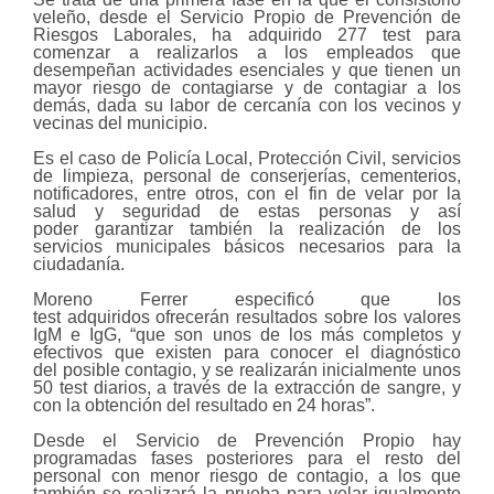
veleño
, desde el Servicio
Propio
de Prevención
de
Riesgos Laborales
, ha adquirido 277 test para
comenzar a realizarlos a los empleados que
desempeñan actividades esenciales y que tienen un
mayor riesgo de contagiarse y de contagiar a los
demás, dada su labor de cercanía con los vecinos y
vecinas
del municipio
.
Es el caso de Policía Local, Protección Civil, servicios
de limpieza,
personal de conserjerías, cementerios,
notificadores,
entre otros, con el fin de velar por la
salud y seguridad de estas personas y
así
poder
garantizar
también
la realización de
los
servicios municipales
básicos
necesarios para la
ciudadanía.
Moreno Ferrer especificó que l
os
test
adquiridos
ofrecerán resultados sobre los valores
I
gM
e I
gG
, “que son
unos de
los más completos y
efectivos que existen para conocer el
diagnóstico
del
posible contagio,
y s
e realizarán
inicialmente
unos
50 test diarios, a través de la extracción de sangre, y
con la obtención de
l
resultado en 24 horas”.
Desde el Servicio de Prevención Propio hay
programadas fases posteriores para el resto del
personal con menor riesgo de contagio, a los que
también se realizará la prueba para velar igualmente