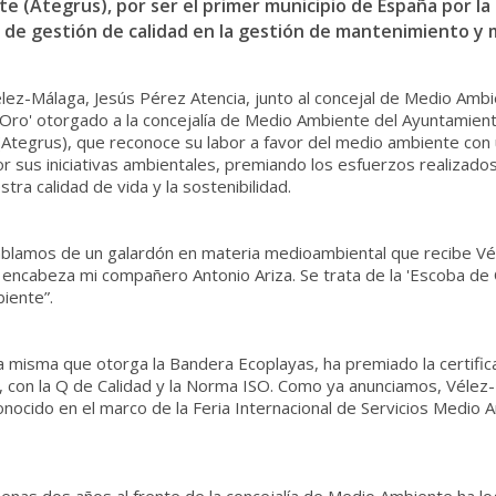
 (Ategrus), por ser el primer municipio de España por la 
 de gestión de calidad en la gestión de mantenimiento y m
Vélez-Málaga, Jesús Pérez Atencia, junto al concejal de Medio Amb
 Oro' otorgado a la concejalía de Medio Ambiente del Ayuntamient
(Ategrus), que reconoce su labor a favor del medio ambiente co
 sus iniciativas ambientales, premiando los esfuerzos realizados
tra calidad de vida y la sostenibilidad.
blamos de un galardón en materia medioambiental que recibe Vé
ncabeza mi compañero Antonio Ariza. Se trata de la 'Escoba de Or
iente”.
la misma que otorga la Bandera Ecoplayas, ha premiado la certific
o, con la Q de Calidad y la Norma ISO. Como ya anunciamos, Vélez
onocido en el marco de la Feria Internacional de Servicios Medio 