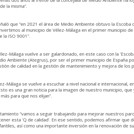
apenas dos años al frente de la concejalía de Medio Ambiente ha lo
 de la misma”.
señaló que “en 2021 el área de Medio Ambiente obtuvo la Escoba d
ertimos al municipio de Vélez-Málaga en el primer municipio de 
e la ISO 9001”.
élez-Málaga vuelve a ser galardonado, en este caso con la 'Escob
o Ambiente (Ategrus), por ser el primer municipio de España por 
ión de calidad en la gestión de mantenimiento y mejora de los par
ez-Málaga se vuelve a escuchar a nivel nacional e internacional, e
sto es una gran noticia para la imagen de nuestro municipio, que
más para que nos elijan”.
amiento “vamos a seguir trabajando para mejorar nuestros parqu
tener esta 'Q de calidad'. En ese sentido, podemos afirmar que
tiles, así como una importante inversión en la renovación de suelo