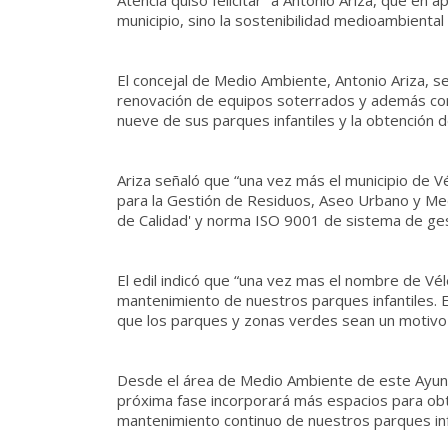
Atencia quiso felicitar “a Antonio Ariza, que en 
municipio, sino la sostenibilidad medioambiental
El concejal de Medio Ambiente, Antonio Ariza, 
renovación de equipos soterrados y además conv
nueve de sus parques infantiles y la obtención d
Ariza señaló que “una vez más el municipio de V
para la Gestión de Residuos, Aseo Urbano y Medi
de Calidad' y norma ISO 9001 de sistema de gest
El edil indicó que “una vez mas el nombre de Vél
mantenimiento de nuestros parques infantiles. E
que los parques y zonas verdes sean un motivo 
Desde el área de Medio Ambiente de este Ayunt
próxima fase incorporará más espacios para ob
mantenimiento continuo de nuestros parques infan