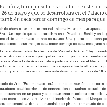
a Ramírez, ha explicado los detalles de este merc
6 de mayo y que se desarrollará en el Palacio d
 también cada tercer domingo de mes para que l
tir de ahora se une a este mercado alternativo una nueva apuesta qu
rte’
. Un espacio que se desarrollará en el Palacio de Beniel y en la 
s como si de un mercado de arte se tratase. Una puesta en escena p
so directo a sus trabajos cada tercer domingo de cada mes, junto a l
ado detenidamente los detalles de este ‘Mercado de Arte’. “H
oy present
rtístico cuyo objetivo principal es crear un punto de encuentro del
e este Mercado de Arte coincida a partir de ahora con el Mercado de
ado de San Francisco. Y hemos querido aprovechar la afluencia de pú
or lo que la primera edición será este domingo 26 de mayo de 10 a 
cado de Arte. “Este mercado será el punto de reunión de pintores, es
estauradores, establecimientos de enmarcación de cuadros, escuelas de 
 encuentren en un punto y se puedan crear relaciones entre ellos y 
este mercado se va a realizar en el interior del Palacio del Marqués d
escultor, ceramista, tienda de materiales de pintura, enmarcado de c