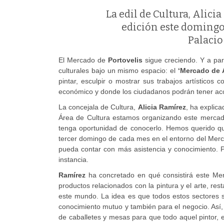
La edil de Cultura, Alici
edición este domingo 2
Palacio
El Mercado de
Portovelis
sigue creciendo. Y a par
culturales bajo un mismo espacio: el
‘Mercado de A
pintar, esculpir o mostrar sus trabajos artístico
económico y donde los ciudadanos podrán tener acce
La concejala de Cultura,
Alicia Ramírez
, ha explic
Área de Cultura estamos organizando este mercado a
tenga oportunidad de conocerlo. Hemos querido qu
tercer domingo de cada mes en el entorno del Merc
pueda contar con más asistencia y conocimiento. P
instancia.
Ramírez
ha concretado en qué consistirá este Mer
productos relacionados con la pintura y el arte, r
este mundo. La idea es que todos estos sectores se
conocimiento mutuo y también para el negocio. Así, 
de caballetes y mesas para que todo aquel pintor, 