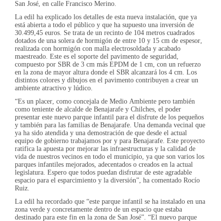
San José, en calle Francisco Merino.
La edil ha explicado los detalles de esta nueva instalación, que ya
está abierta a todo el público y que ha supuesto una inversión de
30.499,45 euros. Se trata de un recinto de 104 metros cuadrados
dotados de una solera de hormigón de entre 10 y 15 cm de espesor,
realizada con hormigón con malla electrosoldada y acabado
maestreado. Este es el soporte del pavimento de seguridad,
compuesto por SBR de 3 cm más EPDM de 1 cm, con un refuerzo
en la zona de mayor altura donde el SBR alcanzará los 4 cm. Los
distintos colores y dibujos en el pavimento contribuyen a crear un
ambiente atractivo y lúdico.
“Es un placer, como concejala de Medio Ambiente pero también
como teniente de alcalde de Benajarafe y Chilches, el poder
presentar este nuevo parque infantil para el disfrute de los pequeños
y también para las familias de Benajarafe. Una demanda vecinal que
ya ha sido atendida y una demostración de que desde el actual
equipo de gobierno trabajamos por y para Benajarafe. Este proyecto
ratifica la apuesta por mejorar las infraestructuras y la calidad de
vida de nuestros vecinos en todo el municipio, ya que son varios los
parques infantiles mejorados, adecentados o creados en la actual
legislatura. Espero que todos puedan disfrutar de este agradable
espacio para el esparcimiento y la diversión”, ha comentado Rocío
Ruiz.
La edil ha recordado que “este parque infantil se ha instalado en una
zona verde y concretamente dentro de un espacio que estaba
destinado para este fin en la zona de San José”. “El nuevo parque