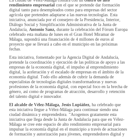
La ciudad de Vélez-Málaga contará con un
centro de alto
rendimiento empresarial
con el que se pretende dar formación
digital tanto para desempleados como para empresas del sector
agrícola que pretenden adaptarse a las nuevas tecnologías. Esta
iniciativa, anunciada por el consejero de la Presidencia, Interior,
Diálogo Social y Simplificación Administrativa de la Junta de
Andalucía,
Antonio Sanz,
durante la celebración del Fórum Europa
celebrado esta mañana de lunes en el Gran Hotel Miramar de
Málaga, supondrá una financiación de 4 millones de euros al
proyecto que se llevará a cabo en el municipio en las próximas
fechas.
Esta iniciativa, fomentado por la Agencia Digital de Andalucía,
pretende la coordinación y ejecución de las políticas de apoyo a las
empresas de la economía digital, el impulso al emprendimiento
digital, la aceleración y el escalado de empresas en el ámbito de la
economía digital. Todo ello además de cubrir la demanda de
especialistas de tecnologías digitales transformadoras y nuevas
profesiones de la economía digital, con especial foco en la brecha de
género, así como de programas de atracción, desarrollo y retención
del talento digital e innovador.
El alcalde de Vélez-Málaga, Jesús Lupiáñez,
ha celebrado que
esta iniciativa llegue a Vélez-Málaga para continuar siendo una
ciudad dinámica y emprendedora. “Acogemos gratamente esta
iniciativa que llega desde la Junta de Andalucía para que en Vélez-
Málaga se cree este espacio de alto rendimiento empresarial para
impulsar la economía digital en el municipio a través de actuaciones
de formación y autorización para jóvenes, emprendedores digital y