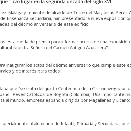
que tuvo lugar en la segunda década del siglo XVI.
élez-Málaga y teniente de alcalde de Torre del Mar, Jesús Pérez At
a de Enseñanza Secundaria, han presentado la nueva exposición qu
ades del décimo aniversario de este edificio.
os esta rueda de prensa para informar acerca de una exposició
ultural Nuestra Señora del Carmen Antigua Azucarera”.
 para inaugurar los actos del décimo aniversario que cumple este ed
urales y de interés para todos”.
laba que “se trata del quinto Centenario de la Circunnavegación d
spañol ‘Reyes Católicos’ de Bogotá (Colombia). Una importante m
ta al mundo, empresa española dirigida por Magallanes y Elcano; 
especialmente al alumnado de Infantil, Primaria y Secundaria; que