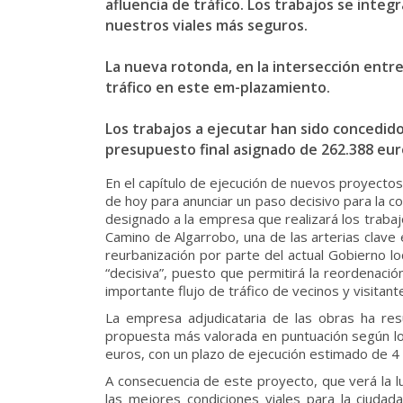
afluencia de tráfico. Los trabajos se integ
nuestros viales más seguros.
La nueva rotonda, en la intersección entre
tráfico en este em-plazamiento.
Los trabajos a ejecutar han sido concedido
presupuesto final asignado de 262.388 euro
En el capítulo de ejecución de nuevos proyectos 
de hoy para anunciar un paso decisivo para la con
designado a la empresa que realizará los trabaj
Camino de Algarrobo, una de las arterias clave e
reurbanización por parte del actual Gobierno lo
“decisiva”, puesto que permitirá la reordenació
importante flujo de tráfico de vecinos y visitan
La empresa adjudicataria de las obras ha resu
propuesta más valorada en puntuación según los
euros, con un plazo de ejecución estimado de 4
A consecuencia de este proyecto, que verá la l
las mejores condiciones viales para la ciudad