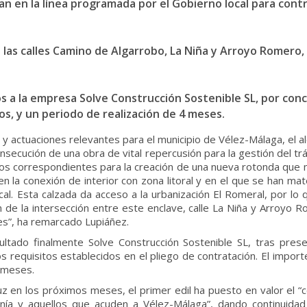
ran en la línea programada por el Gobierno local para contr
 las calles Camino de Algarrobo, La Niña y Arroyo Romero, 
s a la empresa Solve Construcción Sostenible SL, por conc
s, y un periodo de realización de 4 meses.
y actuaciones relevantes para el municipio de Vélez-Málaga, el al
secución de una obra de vital repercusión para la gestión del tráfic
os correspondientes para la creación de una nueva rotonda que me
n la conexión de interior con zona litoral y en el que se han ma
cal. Esta calzada da acceso a la urbanización El Romeral, por lo
n de la intersección entre este enclave, calle La Niña y Arroyo 
tes”, ha remarcado Lupiáñez.
ltado finalmente Solve Construcción Sostenible SL, tras prese
 requisitos establecidos en el pliego de contratación. El import
 meses.
uz en los próximos meses, el primer edil ha puesto en valor el “
anía y aquellos que acuden a Vélez-Málaga”, dando continuidad 