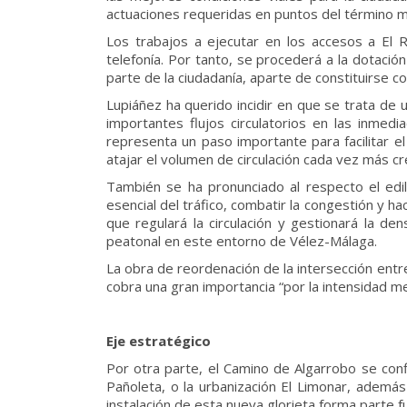
actuaciones requeridas en puntos del término m
Los trabajos a ejecutar en los accesos a El 
telefonía. Por tanto, se procederá a la dotaci
parte de la ciudadanía, aparte de constituirse c
Lupiáñez ha querido incidir en que se trata de 
importantes flujos circulatorios en las inmed
representa un paso importante para facilitar e
atajar el volumen de circulación cada vez más c
También se ha pronunciado al respecto el edil
esencial del tráfico, combatir la congestión y 
que regulará la circulación y gestionará la den
peatonal en este entorno de Vélez-Málaga.
La obra de reordenación de la intersección ent
cobra una gran importancia “por la intensidad med
Eje estratégico
Por otra parte, el Camino de Algarrobo se conf
Pañoleta, o la urbanización El Limonar, además
instalación de esta nueva glorieta forma parte 