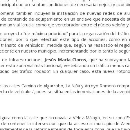
unicipal que presentan condiciones de necesaria mejora y acondi
Romeral también incluyen la instalación de nuevas redes de al
ón de contenido de equipamiento en un enclave que necesita de s
omo un vial “crucial como eje vertebrador entre el núcleo veleño y 
un proyecto “de máxima prioridad” para la organización del tráf
iaciones, por lo que “efectuar este tipo de acciones, como en e
l tránsito de vehículos”, medida que, según ha resaltado el regi
reciente en nuestro municipio, incrementando por lo tanto la seg
 de Infraestructuras,
Jesús María Claros
, que ha subrayado la
hacer esta zona vial más funcional, vertebrando un tráfico menos 
sidad del tráfico rodado”. En cualquier caso, esta nueva rotonda 
re las calles Camino de Algarrobo, La Niña y Arroyo Romero com
ia de vehículos”, pues se sitúa en las inmediaciones de la avenida 
igura como la calle que circunvala a Vélez-Málaga, en su zona Es
 de contener la intersección que da acceso al municipio de Aren
fundamental de la reforma integral de toda esta zona, que ya tuvo