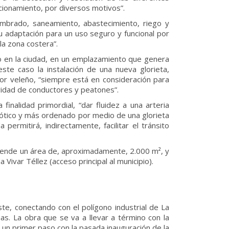
cionamiento, por diversos motivos”.
umbrado, saneamiento, abastecimiento, riego y
u adaptación para un uso seguro y funcional por
la zona costera”.
ico en la ciudad, en un emplazamiento que genera
ste caso la instalación de una nueva glorieta,
dor veleño, “siempre está en consideración para
uridad de conductores y peatones”.
 finalidad primordial, “dar fluidez a una arteria
caótico y más ordenado por medio de una glorieta
permitirá, indirectamente, facilitar el tránsito
prende un área de, aproximadamente, 2.000 m², y
Vivar Téllez (acceso principal al municipio).
te, conectando con el polígono industrial de La
as. La obra que se va a llevar a término con la
 un primer paso con la pasada inauguración de la