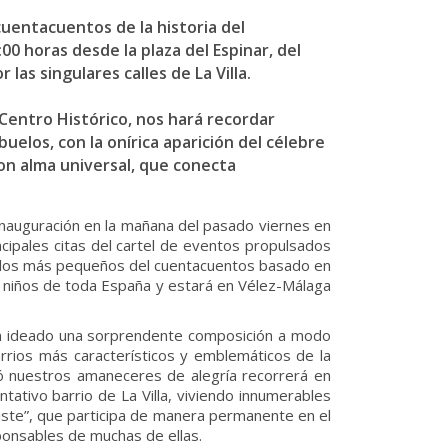
uentacuentos de la historia del
0 horas desde la plaza del Espinar, del
as singulares calles de La Villa.
Centro Histórico, nos hará recordar
uelos, con la onírica aparición del célebre
con alma universal, que conecta
inauguración en la mañana del pasado viernes en
cipales citas del cartel de eventos propulsados
ara los más pequeños del cuentacuentos basado en
s niños de toda España y estará en Vélez-Málaga
 han ideado una sorprendente composición a modo
rrios más característicos y emblemáticos de la
nó nuestros amaneceres de alegría recorrerá en
ntativo barrio de La Villa, viviendo innumerables
Existe”, que participa de manera permanente en el
ponsables de muchas de ellas.