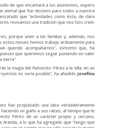
ncido de que encantará a los asistentes, espero
un animal que fue decisivo para todos a nuestra
rescatado que “actividades como ésta, de clara
res revivamos una tradición que nos hizo creer
res, porque unen a las familias y, además, nos
odos estos meses hemos trabajo arduamente para
 han querido acompañarnos”, extremo que, ha
o, puesto que queremos seguir poniendo en valor
 tierra”.
án la magia del Ratoncito Pérez a la Villa, en un
royectos no sería posible”, ha añadido
Josefina
énez han propulsado una idea verdaderamente
 haciendo un guiño a sus raíces, al tiempo que le
oncito Pérez de un carácter propio y cercano,
ea Aranda, a lo que ha agregado que “tengo que
te caso en un cuento que no sólo rescata la magia