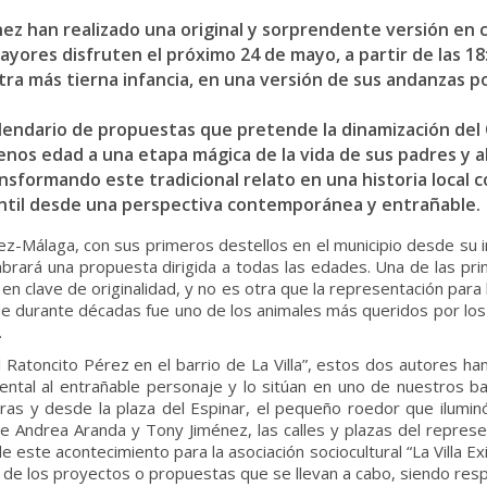
ez han realizado una original y sorprendente versión en c
res disfruten el próximo 24 de mayo, a partir de las 18:0
más tierna infancia, en una versión de sus andanzas por l
alendario de propuestas que pretende la dinamización del 
enos edad a una etapa mágica de la vida de sus padres y ab
nsformando este tradicional relato en una historia local 
antil desde una perspectiva contemporánea y entrañable.
lez-Málaga, con sus primeros destellos en el municipio desde su 
rará una propuesta dirigida a todas las edades. Una de las prin
 en clave de originalidad, y no es otra que la representación p
 que durante décadas fue uno de los animales más queridos por lo
.
el Ratoncito Pérez en el barrio de La Villa”, estos dos autores
ntal al entrañable personaje y lo sitúan en uno de nuestros ba
horas y desde la plaza del Espinar, el pequeño roedor que ilumi
de Andrea Aranda y Tony Jiménez, las calles y plazas del represe
e este acontecimiento para la asociación sociocultural “La Villa 
o de los proyectos o propuestas que se llevan a cabo, siendo res