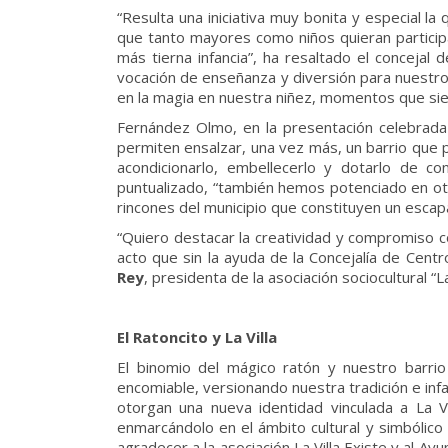
“Resulta una iniciativa muy bonita y especial 
que tanto mayores como niños quieran participa
más tierna infancia”, ha resaltado el concejal 
vocación de enseñanza y diversión para nuestr
en la magia en nuestra niñez, momentos que si
Fernández Olmo, en la presentación celebrada 
permiten ensalzar, una vez más, un barrio que
acondicionarlo, embellecerlo y dotarlo de 
puntualizado, “también hemos potenciado en otr
rincones del municipio que constituyen un escap
“Quiero destacar la creatividad y compromiso con
acto que sin la ayuda de la Concejalía de Cent
Rey
, presidenta de la asociación sociocultural “La
El Ratoncito y La Villa
El binomio del mágico ratón y nuestro barr
encomiable, versionando nuestra tradición e infa
otorgan una nueva identidad vinculada a La V
enmarcándolo en el ámbito cultural y simbólic
agradecer a la asociación La Villa Existe y al A