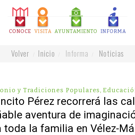
CONOCE
VISITA
AYUNTAMIENTO
INFORMA
Volver
Inicio
Informa
Noticias
monio y Tradiciones Populares
,
Educaci
ncito Pérez recorrerá las cal
ñable aventura de imaginació
 toda la familia en Vélez-M