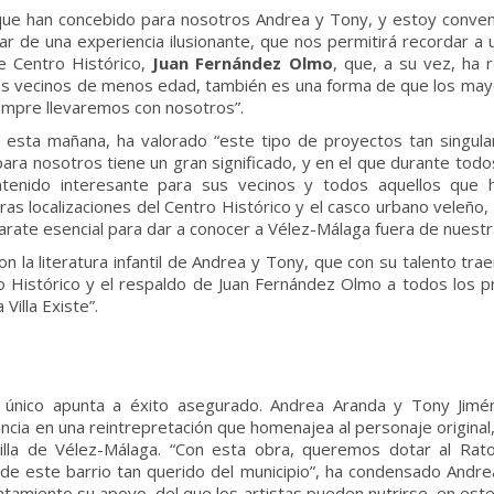
la que han concebido para nosotros Andrea y Tony, y estoy conve
r de una experiencia ilusionante, que nos permitirá recordar a 
de Centro Histórico,
Juan Fernández Olmo
, que, a su vez, ha 
os vecinos de menos edad, también es una forma de que los mayo
empre llevaremos con nosotros”.
esta mañana, ha valorado “este tipo de proyectos tan singula
 para nosotros tiene un gran significado, y en el que durante t
contenido interesante para sus vecinos y todos aquellos que
as localizaciones del Centro Histórico y el casco urbano veleñ
arate esencial para dar a conocer a Vélez-Málaga fuera de nuestra
 la literatura infantil de Andrea y Tony, que con su talento traer
ro Histórico y el respaldo de Juan Fernández Olmo a todos los p
 Villa Existe”.
io único apunta a éxito asegurado. Andrea Aranda y Tony Jim
ncia en una reintrepretación que homenajea al personaje original,
illa de Vélez-Málaga. “Con esta obra, queremos dotar al Rat
o de este barrio tan querido del municipio”, ha condensado Andr
yuntamiento su apoyo, del que los artistas pueden nutrirse, en es