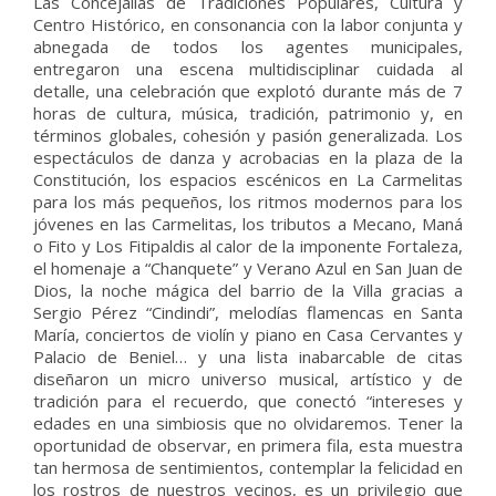
Las Concejalías de Tradiciones Populares, Cultura y
Centro Histórico, en consonancia con la labor conjunta y
abnegada de todos los agentes municipales,
entregaron una escena multidisciplinar cuidada al
detalle, una celebración que explotó durante más de 7
horas de cultura, música, tradición, patrimonio y, en
términos globales, cohesión y pasión generalizada. Los
espectáculos de danza y acrobacias en la plaza de la
Constitución, los espacios escénicos en La Carmelitas
para los más pequeños, los ritmos modernos para los
jóvenes en las Carmelitas, los tributos a Mecano, Maná
o Fito y Los Fitipaldis al calor de la imponente Fortaleza,
el homenaje a “Chanquete” y Verano Azul en San Juan de
Dios, la noche mágica del barrio de la Villa gracias a
Sergio Pérez “Cindindi”, melodías flamencas en Santa
María, conciertos de violín y piano en Casa Cervantes y
Palacio de Beniel… y una lista inabarcable de citas
diseñaron un micro universo musical, artístico y de
tradición para el recuerdo, que conectó “intereses y
edades en una simbiosis que no olvidaremos. Tener la
oportunidad de observar, en primera fila, esta muestra
tan hermosa de sentimientos, contemplar la felicidad en
los rostros de nuestros vecinos, es un privilegio que