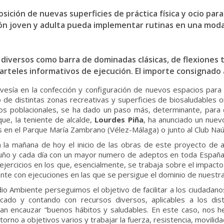
ición de nuevas superficies de práctica física y ocio para
ón joven y adulta pueda implementar rutinas en una modali
diversos como barra de dominadas clásicas, de flexiones 
 carteles informativos de ejecución. El importe consignado
esía en la confección y configuración de nuevos espacios para l
 de distintas zonas recreativas y superficies de biosaludables 
s poblacionales, se ha dado un paso más, determinante, para dar
ue, la teniente de alcalde,
Lourdes Piña
, ha anunciado un nuevo
 en el Parque María Zambrano (Vélez-Málaga) o junto al Club Naút
n la mañana de hoy el inicio de las obras de este proyecto de a
uño y cada día con un mayor numero de adeptos en toda España”
ercicios en los que, esencialmente, se trabaja sobre el impacto
mente con ejecuciones en las que se persigue el dominio de nuestr
io Ambiente perseguimos el objetivo de facilitar a los ciudadan
rsificado y contando con recursos diversos, aplicables a los d
n encauzar “buenos hábitos y saludables. En este caso, nos he
orno a objetivos varios y trabajar la fuerza, resistencia, movilidad