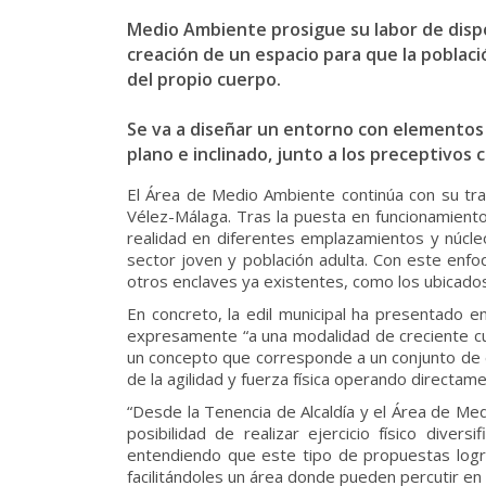
Medio Ambiente prosigue su labor de dispos
creación de un espacio para que la poblaci
del propio cuerpo.
Se va a diseñar un entorno con elementos 
plano e inclinado, junto a los preceptivos
El Área de Medio Ambiente continúa con su trav
Vélez-Málaga. Tras la puesta en funcionamiento
realidad en diferentes emplazamientos y núcleo
sector joven y población adulta. Con este enfoq
otros enclaves ya existentes, como los ubicados
En concreto, la edil municipal ha presentado e
expresamente “a una modalidad de creciente c
un concepto que corresponde a un conjunto de ej
de la agilidad y fuerza física operando directa
“Desde la Tenencia de Alcaldía y el Área de Med
posibilidad de realizar ejercicio físico dive
entendiendo que este tipo de propuestas logra
facilitándoles un área donde pueden percutir en t