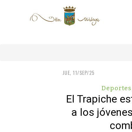
JUE, 11/SEP/25
Deportes
El Trapiche es
a los jóvene
comb