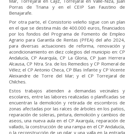
Mar, Torrejaral en Cajiz, Torrejaral en Valle-Niza, Juan
Porras de Triana y en el CEIP San Faustino de
Benajarafe.
Por otra parte, el Consistorio veleño sigue con un plan
en el que se destina más de 400.000 euros, financiados
por los fondos del Programa de Fomento de Empleo
Agrario para Garantía de Rentas (PFEA) del año 2024,
para diversas actuaciones de reforma, renovación y
acondicionamiento en diez colegios del municipio en: CP
Andalucía, CP Axarquía, CP La Gloria, CP Juan Herrera
Alcausa, CP Ntra. Sra. de los Remedios y CP Romeral de
Vélez; el CP Antonio Checa, CP Blas Infante y CP Vicente
Aleixandre de Torre del Mar; y el CP Torrejaral de
Chilches.
Estos trabajos atienden a demandas vecinales y
escolares, entre las labores realizadas o planificadas se
encuentran la demolición y retirada de escombros de
zonas afectadas por las raíces de árboles en los patios,
reparación de soleras, pintura, demolición y cambios de
aseos, una nueva aula en el CP Axarquía, reparación de
vallado, la construcción de una rampa en el CP Andalucía,
o la reconstrucción de un pilar y una valla en la entrada