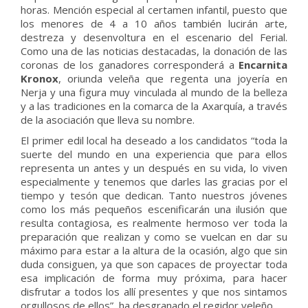
horas. Mención especial al certamen infantil, puesto que
los menores de 4 a 10 años también lucirán arte,
destreza y desenvoltura en el escenario del Ferial.
Como una de las noticias destacadas, la donación de las
coronas de los ganadores corresponderá a
Encarnita
Kronox
, oriunda veleña que regenta una joyería en
Nerja y una figura muy vinculada al mundo de la belleza
y a las tradiciones en la comarca de la Axarquía, a través
de la asociación que lleva su nombre.
El primer edil local ha deseado a los candidatos “toda la
suerte del mundo en una experiencia que para ellos
representa un antes y un después en su vida, lo viven
especialmente y tenemos que darles las gracias por el
tiempo y tesón que dedican. Tanto nuestros jóvenes
como los más pequeños escenificarán una ilusión que
resulta contagiosa, es realmente hermoso ver toda la
preparación que realizan y como se vuelcan en dar su
máximo para estar a la altura de la ocasión, algo que sin
duda consiguen, ya que son capaces de proyectar toda
esa implicación de forma muy próxima, para hacer
disfrutar a todos los allí presentes y que nos sintamos
orgullosos de ellos”, ha desgranado el regidor veleño.