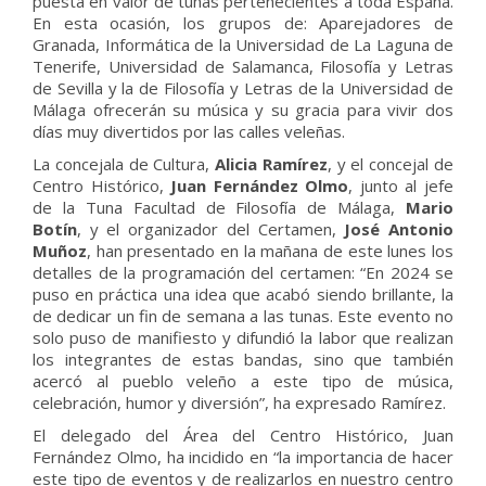
puesta en valor de tunas pertenecientes a toda España.
En esta ocasión, los grupos de: Aparejadores de
Granada, Informática de la Universidad de La Laguna de
Tenerife, Universidad de Salamanca, Filosofía y Letras
de Sevilla y la de Filosofía y Letras de la Universidad de
Málaga ofrecerán su música y su gracia para vivir dos
días muy divertidos por las calles veleñas.
La concejala de Cultura,
Alicia Ramírez
, y el concejal de
Centro Histórico,
Juan Fernández Olmo
, junto al jefe
de la Tuna Facultad de Filosofía de Málaga,
Mario
Botín
, y el organizador del Certamen,
José Antonio
Muñoz
, han presentado en la mañana de este lunes los
detalles de la programación del certamen: “En 2024 se
puso en práctica una idea que acabó siendo brillante, la
de dedicar un fin de semana a las tunas. Este evento no
solo puso de manifiesto y difundió la labor que realizan
los integrantes de estas bandas, sino que también
acercó al pueblo veleño a este tipo de música,
celebración, humor y diversión”, ha expresado Ramírez.
El delegado del Área del Centro Histórico, Juan
Fernández Olmo, ha incidido en “la importancia de hacer
este tipo de eventos y de realizarlos en nuestro centro