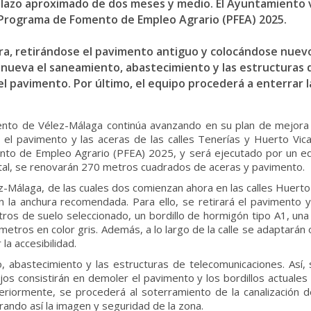
 plazo aproximado de dos meses y medio. El Ayuntamiento 
 Programa de Fomento de Empleo Agrario (PFEA) 2025.
cera, retirándose el pavimento antiguo y colocándose nuev
enueva el saneamiento, abastecimiento y las estructuras
el pavimento. Por último, el equipo procederá a enterrar l
iento de Vélez-Málaga continúa avanzando en su plan de mejora d
r el pavimento y las aceras de las calles Tenerías y Huerto Vic
nto de Empleo Agrario (PFEA) 2025, y será ejecutado por un eq
al, se renovarán 270 metros cuadrados de aceras y pavimento.
-Málaga, de las cuales dos comienzan ahora en las calles Huerto 
a anchura recomendada. Para ello, se retirará el pavimento y l
tros de suelo seleccionado, un bordillo de hormigón tipo A1, u
etros en color gris. Además, a lo largo de la calle se adaptará
a accesibilidad.
, abastecimiento y las estructuras de telecomunicaciones. Así,
os consistirán en demoler el pavimento y los bordillos actuales
riormente, se procederá al soterramiento de la canalización de 
ando así la imagen y seguridad de la zona.