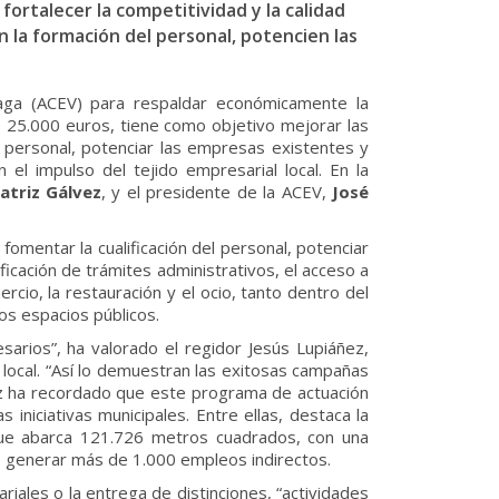
fortalecer la competitividad y la calidad
 la formación del personal, potencien las
aga (ACEV) para respaldar económicamente la
e 25.000 euros, tiene como objetivo mejorar las
el personal, potenciar las empresas existentes y
el impulso del tejido empresarial local. En la
atriz Gálvez
, y el presidente de la ACEV,
José
fomentar la cualificación del personal, potenciar
ficación de trámites administrativos, el acceso a
io, la restauración y el ocio, tanto dentro del
os espacios públicos.
arios”, ha valorado el regidor Jesús Lupiáñez,
l local. “Así lo demuestran las exitosas campañas
ez ha recordado que este programa de actuación
niciativas municipales. Entre ellas, destaca la
, que abarca 121.726 metros cuadrados, con una
de generar más de 1.000 empleos indirectos.
iales o la entrega de distinciones, “actividades