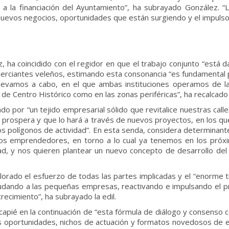
 a la financiación del Ayuntamiento”, ha subrayado González.
nuevos negocios, oportunidades que están surgiendo y el impulso 
 ha coincidido con el regidor en que el trabajo conjunto “está da
ciantes veleños, estimando esta consonancia “es fundamental par
levamos a cabo, en el que ambas instituciones operamos de la
el de Centro Histórico como en las zonas periféricas”, ha recalcad
do por “un tejido empresarial sólido que revitalice nuestras call
 prospera y que lo hará a través de nuevos proyectos, en los qu
s polígonos de actividad”. En esta senda, considera determinante
ctos emprendedores, en torno a lo cual ya tenemos en los próx
ad, y nos quieren plantear un nuevo concepto de desarrollo d
lorado el esfuerzo de todas las partes implicadas y el “enorme tr
udando a las pequeñas empresas, reactivando e impulsando el pr
ecimiento”, ha subrayado la edil.
ncapié en la continuación de “esta fórmula de diálogo y consenso 
s oportunidades, nichos de actuación y formatos novedosos de ev