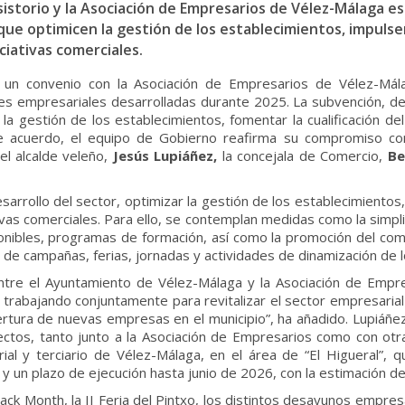
sistorio y la Asociación de Empresarios de Vélez-Málaga es 
ue optimicen la gestión de los establecimientos, impulsen
ciativas comerciales.
o un convenio con la Asociación de Empresarios de Vélez-Mál
des empresariales desarrolladas durante 2025. La subvención, d
 la gestión de los establecimientos, fomentar la cualificación d
te acuerdo, el equipo de Gobierno reafirma su compromiso con 
el alcalde veleño,
Jesús Lupiáñez,
la concejala de Comercio,
Be
arrollo del sector, optimizar la gestión de los establecimientos, 
vas comerciales. Para ello, se contemplan medidas como la simpli
ibles, programas de formación, así como la promoción del comerc
 de campañas, ferias, jornadas y actividades de dinamización de l
ntre el Ayuntamiento de Vélez-Málaga y la Asociación de Empres
r trabajando conjuntamente para revitalizar el sector empresaria
ertura de nuevas empresas en el municipio”, ha añadido. Lupiáñ
os, tanto junto a la Asociación de Empresarios como con otras i
strial y terciario de Vélez-Málaga, en el área de “El Higueral”
 y un plazo de ejecución hasta junio de 2026, con la estimación 
 Month, la II Feria del Pintxo, los distintos desayunos empresar