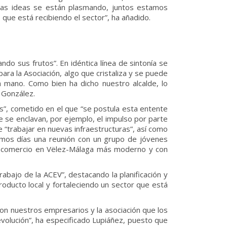
 “Las ideas se están plasmando, juntos estamos
que está recibiendo el sector”, ha añadido.
ndo sus frutos”. En idéntica línea de sintonía se
a la Asociación, algo que cristaliza y se puede
 mano. Como bien ha dicho nuestro alcalde, lo
o González.
es”, cometido en el que “se postula esta entente
e se enclavan, por ejemplo, el impulso por parte
 “trabajar en nuevas infraestructuras”, así como
imos días una reunión con un grupo de jóvenes
el comercio en Vëlez-Málaga más moderno y con
abajo de la ACEV”, destacando la planificación y
oducto local y fortaleciendo un sector que está
con nuestros empresarios y la asociación que los
olución”, ha especificado Lupiáñez, puesto que