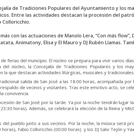
ncejalía de Tradiciones Populares del Ayuntamiento y los 
s. Entre las actividades destacan la procesión del patrón,
 Colloricchio.
emás con las actuaciones de Manolo Lera, “Con más flow”, D
tata, Animatony, Elisa y El Mauro y DJ Rubén Llamas. Tamb
 de ferias del municipio. El núcleo se prepara para vivir varios dí
ía del núcleo, la Concejalía de Tradiciones Populares y los m
la que destacan actividades litúrgicas, musicales y tradicionales
radicional salida de San José a las 18:00 horas, acompañada por l
espaldo de vecinos y visitantes. Tras este emotivo acto, se cele
la convivencia.
rocesión de San José por la tarde. Ya por la noche tendrán lugar 
(23:30 horas). Además, se celebrará la elección de la Reina y Míst
es del pueblo junto a sus vecinos. Por la noche, la música será pro
oras), Fabio Colloricchio (00:00 horas) y los DJ Salvi Tejón y Ya