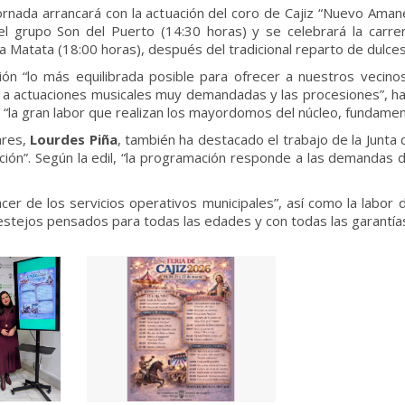
rnada arrancará con la actuación del coro de Cajiz “Nuevo Amanec
 el grupo Son del Puerto (14:30 horas) y se celebrará la carrer
 Matata (18:00 horas), después del tradicional reparto de dulces
n “lo más equilibrada posible para ofrecer a nuestros vecino
nto a actuaciones musicales muy demandadas y las procesiones”, ha
“la gran labor que realizan los mayordomos del núcleo, fundamenta
ares,
Lourdes Piña
, también ha destacado el trabajo de la Junt
ión”. Según la edil, “la programación responde a las demandas d
r de los servicios operativos municipales”, así como la labor de
festejos pensados para todas las edades y con todas las garantía