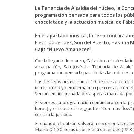
La Tenencia de Alcaldía del núcleo, la Co
programación pensada para todos los público
chocolatada y la actuación musical de Fabio
En el apartado musical, la feria contará ad
Electroduendes, Son del Puerto, Hakuna Ma
Cajiz “Nuevo Amanecer”.
Con la llegada de marzo, Cajiz abre el calendario
a su patrón, San José. La Tenencia de Alcald
programación pensada para todas las edades, en 
Los festejos arrancarán el 19 de marzo con la t
un recorrido ya emblemático que contará con el r
Senior, en una jornada de vísperas marcada por 
El viernes, la programación continuará con la p
horas) y el tributo al reggaetón “Con más flow” 
cerrará la jornada.
El sábado, el patrón volverá a recorrer las call
Mauro (21:30 horas), Los Electroduendes (22:30 h