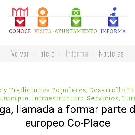
CONOCE
VISITA
AYUNTAMIENTO
INFORMA
Volver
Inicio
Informa
Noticias
o y Tradiciones Populares
,
Desarrollo E
unicipio
,
Infraestructura
,
Servicios
,
Tur
ga, llamada a formar parte d
europeo Co-Place