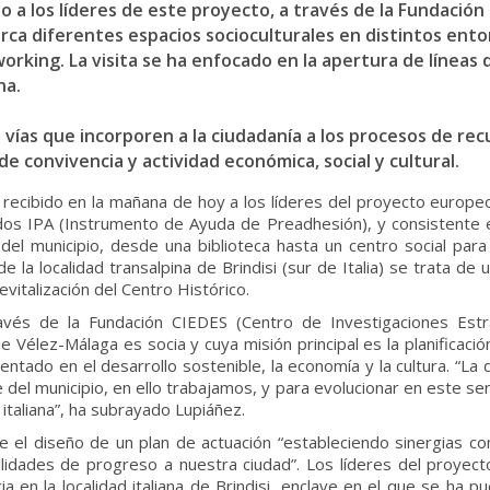
do a los líderes de este proyecto, a través de la Fundación
rca diferentes espacios socioculturales en distintos ento
orking. La visita se ha enfocado en la apertura de líneas d
na.
 de vías que incorporen a la ciudadanía a los procesos de re
 convivencia y actividad económica, social y cultural.
recibido en la mañana de hoy a los líderes del proyecto europeo 
os IPA (Instrumento de Ayuda de Preadhesión), y consistente e
 del municipio, desde una biblioteca hasta un centro social par
de la localidad transalpina de Brindisi (sur de Italia) se trata de
vitalización del Centro Histórico.
través de la Fundación CIEDES (Centro de Investigaciones Estr
 Vélez-Málaga es socia y cuya misión principal es la planificación
ntado en el desarrollo sostenible, la economía y la cultura. “La 
del municipio, en ello trabajamos, y para evolucionar en este sent
italiana”, ha subrayado Lupiáñez.
e el diseño de un plan de actuación “estableciendo sinergias co
ilidades de progreso a nuestra ciudad”. Los líderes del proyect
ia en la localidad italiana de Brindisi, enclave en el que se ha 