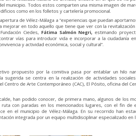
 del municipio. Todos estos comparten una misma imagen de marc
dificios como en los folletos y cartelería promocional.
a apertura de Vélez-Málaga a “experiencias que puedan aportarno
 mejorar en todo aquello que tiene que ver con la revitalizació
 Fundación Ciedes,
Fátima Salmón Negri,
estimando proyect
ontrar vías para introducir vida e incorporar a la ciudadanía 
vivencia y actividad económica, social y cultural”.
tivo propuesto por la comitiva pasa por entablar un hilo na
ula sugerida se centra en la realización de actividades sociale
o el Centro de Arte Contemporáneo (CAC), El Pósito, oficina del Ce
l alcalde, han podido conocer, de primera mano, algunos de los
 ruta con paradas en los mencionados lugares, con el fin de 
lace en el municipio de Vélez-Málaga. En su recorrido han est
tación integrada por un equipo multidisciplinar especializado en l