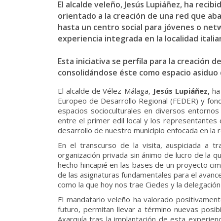
El alcalde veleño, Jesús Lupiáñez, ha recibi
orientado a la creación de una red que aba
hasta un centro social para jóvenes o netw
experiencia integrada en la localidad italia
Esta iniciativa se perfila para la creación
consolidándose éste como espacio asiduo de
El alcalde de Vélez-Málaga,
Jesús Lupiáñez,
ha 
Europeo de Desarrollo Regional (FEDER) y fond
espacios socioculturales en diversos entornos
entre el primer edil local y los representantes 
desarrollo de nuestro municipio enfocada en la re
En el transcurso de la visita, auspiciada a 
organización privada sin ánimo de lucro de la que
hecho hincapié en las bases de un proyecto cime
de las asignaturas fundamentales para el avance 
como la que hoy nos trae Ciedes y la delegación 
El mandatario veleño ha valorado positivament
futuro, permitan llevar a término nuevas posib
Axarquía tras la implantación de esta experienc