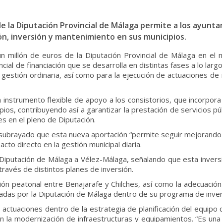
de la Diputación Provincial de Málaga permite a los ayunta
ón, inversión y mantenimiento en sus municipios.
n millón de euros de la Diputación Provincial de Málaga en el m
al de financiación que se desarrolla en distintas fases a lo larg
 gestión ordinaria, así como para la ejecución de actuaciones de
n instrumento flexible de apoyo a los consistorios, que incorpor
ios, contribuyendo así a garantizar la prestación de servicios púb
s en el pleno de Diputación.
 subrayado que esta nueva aportación “permite seguir mejorando e
to directo en la gestión municipal diaria.
 Diputación de Málaga a Vélez-Málaga, señalando que esta inver
a través de distintos planes de inversión.
ión peatonal entre Benajarafe y Chilches, así como la adecuació
das por la Diputación de Málaga dentro de su programa de invers
actuaciones dentro de la estrategia de planificación del equipo d
 la modernización de infraestructuras y equipamientos. “Es una