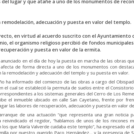
del lugar y que atañe a uno de los monumentos de recono
la remodelación, adecuación y puesta en valor del templo.
yecto, en virtud al acuerdo suscrito con el Ayuntamiento 
enio, el organismo religioso percibió de fondos municipale
recuperación y puesta en valor de la ermita.
a anunciado en el día de hoy la puesta en marcha de las obras qu
ue afecta de forma directa a uno de los monumentos con destaca
án la remodelación y adecuación del templo y su puesta en valor.
veleño ha informado del comienzo de las obras a cargo del Obis
n el cual se estableció la permuta de suelos entre el Consistori
correspondientes a los sistemas generales del Cerro de Los Remedi
ibe el inmueble ubicado en calle San Cayetano, frente por fren
gar las labores de recuperación, adecuación y puesta en valor de 
arranque de una actuación “que representa una gran noticia pa
a reivindicado el regidor, “hablamos de unos de los rincones m
los que María Valverde cuidaba este templo”, ha expresado el alc
lumilla por nuestro querido Paco Hernández… y la presencia de S