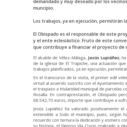
demandado y muy deseado por los vecinos 
muncipio.
Los trabajos, ya en ejecución, permitirán 
El Obispado es el responsable de este pro
y el ente eclesiástico. Fruto de este conv
que contribuye a financiar el proyecto de 
El alcalde de Vélez-Málaga,
Jesús Lupiáñez
, h
de la iglesia de El Trapiche, una actuación q
trabajos planificados, ya en ejecución, permitir
En el transcurso de la visita, el primer edil 
virtud al acuerdo suscrito con el Ayuntamiento e
el traspaso a titularidad municipal de parcelas 
Rosalía. En contraprestación, el Obispado perc
68.542,70 euros, importe que contribuye a sufra
Jesús Lupiáñez ha valorado positivamente el 
extensible a todo el municipio, pues, según h
recuerdo con ternura la dedicación y esmero con 
su historia, el famoso Vía Crucis realizado a p