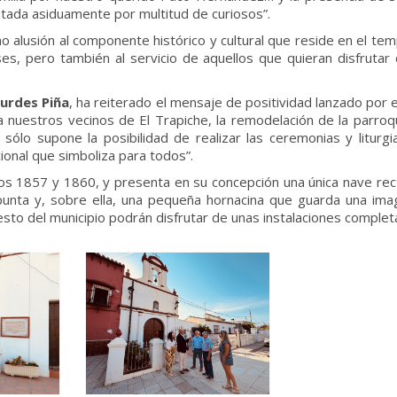
ntada asiduamente por multitud de curiosos”.
ho alusión al componente histórico y cultural que reside en el t
ses, pero también al servicio de aquellos que quieran disfrutar
urdes Piña
, ha reiterado el mensaje de positividad lanzado por
ra nuestros vecinos de El Trapiche, la remodelación de la parro
 sólo supone la posibilidad de realizar las ceremonias y litu
cional que simboliza para todos”.
años 1857 y 1860, y presenta en su concepción una única nave rec
unta y, sobre ella, una pequeña hornacina que guarda una imag
esto del municipio podrán disfrutar de unas instalaciones comple