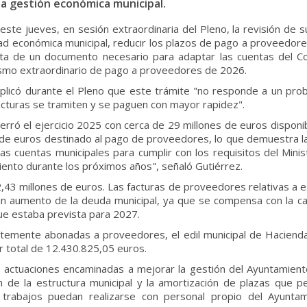
a gestión económica municipal.
te jueves, en sesión extraordinaria del Pleno, la revisión de 
dad económica municipal, reducir los plazos de pago a proveedore
ta de un documento necesario para adaptar las cuentas del Con
ismo extraordinario de pago a proveedores de 2026.
xplicó durante el Pleno que este trámite "no responde a un prob
facturas se tramiten y se paguen con mayor rapidez".
rró el ejercicio 2025 con cerca de 29 millones de euros disponi
de euros destinado al pago de proveedores, lo que demuestra la b
s cuentas municipales para cumplir con los requisitos del Minis
iento durante los próximos años", señaló Gutiérrez.
43 millones de euros. Las facturas de proveedores relativas a 
un aumento de la deuda municipal, ya que se compensa con la ca
que estaba prevista para 2027.
ntemente abonadas a proveedores, el edil municipal de Hacienda
or total de 12.430.825,05 euros.
actuaciones encaminadas a mejorar la gestión del Ayuntamient
ión de la estructura municipal y la amortización de plazas que 
 trabajos puedan realizarse con personal propio del Ayunta