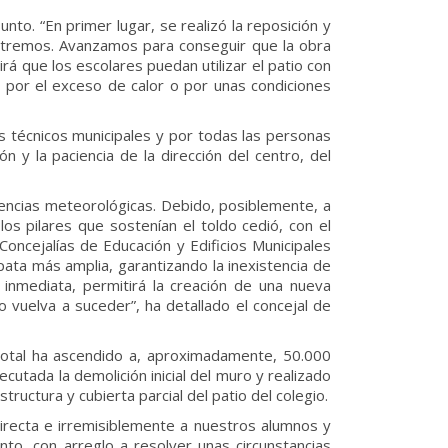
to. “En primer lugar, se realizó la reposición y
extremos. Avanzamos para conseguir que la obra
rá que los escolares puedan utilizar el patio con
por el exceso de calor o por unas condiciones
los técnicos municipales y por todas las personas
 y la paciencia de la dirección del centro, del
mencias meteorológicas. Debido, posiblemente, a
 los pilares que sostenían el toldo cedió, con el
 Concejalías de Educación y Edificios Municipales
pata más amplia, garantizando la inexistencia de
 inmediata, permitirá la creación de una nueva
o vuelva a suceder”, ha detallado el concejal de
total ha ascendido a, aproximadamente, 50.000
cutada la demolición inicial del muro y realizado
ructura y cubierta parcial del patio del colegio.
recta e irremisiblemente a nuestros alumnos y
to, con arreglo a resolver unas circunstancias