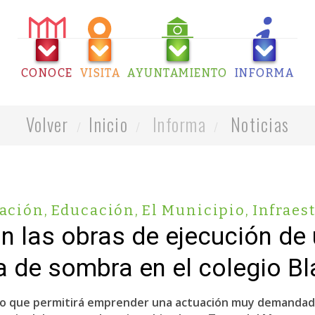
CONOCE
VISITA
AYUNTAMIENTO
INFORMA
Volver
Inicio
Informa
Noticias
tación
,
Educación
,
El Municipio
,
Infraes
 las obras de ejecución de
a de sombra en el colegio Bl
rato que permitirá emprender una actuación muy demandada