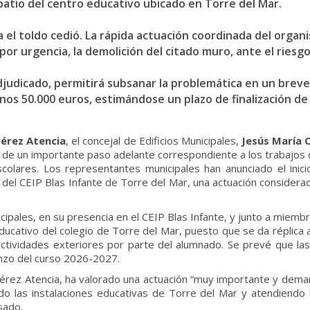
 patio del centro educativo ubicado en Torre del Mar.
el toldo cedió. La rápida actuación coordinada del organis
, por urgencia, la demolición del citado muro, ante el rie
judicado, permitirá subsanar la problemática en un breve 
unos 50.000 euros, estimándose un plazo de finalización de
Pérez Atencia
, el concejal de Edificios Municipales,
Jesús María 
de un importante paso adelante correspondiente a los trabajos 
olares. Los representantes municipales han anunciado el inici
o del CEIP Blas Infante de Torre del Mar, una actuación consider
ipales, en su presencia en el CEIP Blas Infante, y junto a miemb
ducativo del colegio de Torre del Mar, puesto que se da réplica 
s actividades exteriores por parte del alumnado. Se prevé que la
enzo del curso 2026-2027.
 Pérez Atencia, ha valorado una actuación “muy importante y de
o las instalaciones educativas de Torre del Mar y atendiendo la
sado.