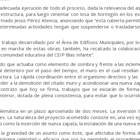
decuada ejecución de todo el proceso, dada la relevancia del asun
estructura, para luego cimentar con losa de hormigón en los 
formado Jesús Pérez Atencia, anunciando que “esta cubierta permiti
terminadas actividades tengan que suspenderse o trasladarse 
 trabajo desarrollado por el Área de Edificios Municipales, por 
 en marcha de estas obras; también, ha recalcado la colaboración
a comunidad educativa del CEIP Blas Infante”.
toldo que actuaba como elemento de sombra y frente a las incle
 al deterioro por el paso del tiempo, el muro en el cual residían
ctura. La rápida coordinación entre el organismo directivo y las
der a la demolición del citado muro y acondicionar una nueva za
 contrato que hoy se firma, trabajos que se iniciarán de forma
nterior, dotada de plena consistencia, para evitar que lo ocurrid
blemática en un plazo aproximado de dos meses. La inversión 
s. La naturaleza del proyecto acometido consiste en, una vez eje
 como la inserción de nueva zapata, la instalación de una nueva est
a gravedad de un asunto como éste, que afectaba de forma di
máxima celeridad y eficacia que nos ha permitido el procedimien