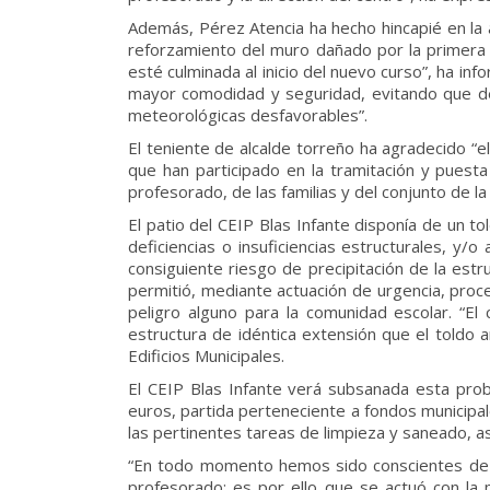
Además, Pérez Atencia ha hecho hincapié en la a
reforzamiento del muro dañado por la primera 
esté culminada al inicio del nuevo curso”, ha in
mayor comodidad y seguridad, evitando que de
meteorológicas desfavorables”.
El teniente de alcalde torreño ha agradecido “el
que han participado en la tramitación y puesta
profesorado, de las familias y del conjunto de l
El patio del CEIP Blas Infante disponía de un 
deficiencias o insuficiencias estructurales, y/o
consiguiente riesgo de precipitación de la estru
permitió, mediante actuación de urgencia, proce
peligro alguno para la comunidad escolar. “El
estructura de idéntica extensión que el toldo a
Edificios Municipales.
El CEIP Blas Infante verá subsanada esta pro
euros, partida perteneciente a fondos municipale
las pertinentes tareas de limpieza y saneado, así
“En todo momento hemos sido conscientes de l
profesorado; es por ello que se actuó con la 