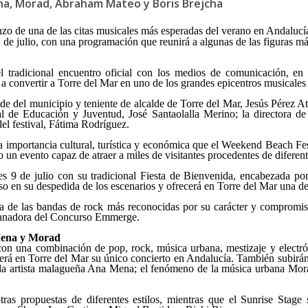
ena, Morad, Abraham Mateo y Boris Brejcha
nzo de una de las citas musicales más esperadas del verano en Andaluc
1 de julio, con una programación que reunirá a algunas de las figuras 
 el tradicional encuentro oficial con los medios de comunicación, en
á a convertir a Torre del Mar en uno de los grandes epicentros musicales
alde del municipio y teniente de alcalde de Torre del Mar, Jesús Pérez 
ial de Educación y Juventud, José Santaolalla Merino; la directora 
del festival, Fátima Rodríguez.
la importancia cultural, turística y económica que el Weekend Beach Fe
 un evento capaz de atraer a miles de visitantes procedentes de diferen
eves 9 de julio con su tradicional Fiesta de Bienvenida, encabezada por
 en su despedida de los escenarios y ofrecerá en Torre del Mar una de l
a de las bandas de rock más reconocidas por su carácter y compromis
 ganadora del Concurso Emmerge.
 Mena y Morad
con una combinación de pop, rock, música urbana, mestizaje y electrón
ecerá en Torre del Mar su único concierto en Andalucía. También subirán
la artista malagueña Ana Mena; el fenómeno de la música urbana Mora
ras propuestas de diferentes estilos, mientras que el Sunrise Stage