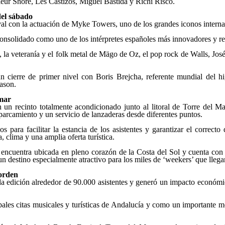
ur Shore, Les Castizos, Miguel Bastida y Richi Risco.
el sábado
tival con la actuación de Myke Towers, uno de los grandes iconos interna
 consolidado como uno de los intérpretes españoles más innovadores y r
la veteranía y el folk metal de Mägo de Oz, el pop rock de Walls, José
un cierre de primer nivel con Boris Brejcha, referente mundial del
ason.
 mar
 un recinto totalmente acondicionado junto al litoral de Torre del M
parcamiento y un servicio de lanzaderas desde diferentes puntos.
s para facilitar la estancia de los asistentes y garantizar el correcto
 clima y una amplia oferta turística.
encuentra ubicada en pleno corazón de la Costa del Sol y cuenta con
un destino especialmente atractivo para los miles de ‘weekers’ que lleg
orden
a edición alrededor de 90.000 asistentes y generó un impacto económi
ipales citas musicales y turísticas de Andalucía y como un importante mo