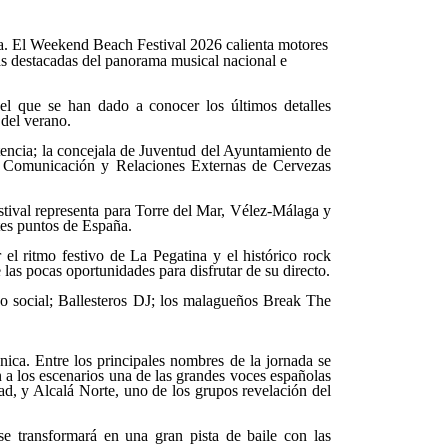
ía. El Weekend Beach Festival 2026 calienta motores
más destacadas del panorama musical nacional e
 el que se han dado a conocer los últimos detalles
 del verano.
Atencia; la concejala de Juventud del Ayuntamiento de
de Comunicación y Relaciones Externas de Cervezas
stival representa para Torre del Mar, Vélez-Málaga y
tes puntos de España.
 el ritmo festivo de La Pegatina y el histórico rock
as pocas oportunidades para disfrutar de su directo.
o social; Ballesteros DJ; los malagueños Break The
ica. Entre los principales nombres de la jornada se
 a los escenarios una de las grandes voces españolas
d, y Alcalá Norte, uno de los grupos revelación del
 se transformará en una gran pista de baile con las