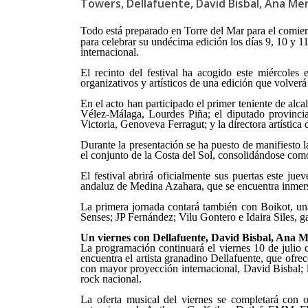
Towers, Dellafuente, David Bisbal, Ana M
Todo está preparado en Torre del Mar para el comie
para celebrar su undécima edición los días 9, 10 y 1
internacional.
El recinto del festival ha acogido este miércoles
organizativos y artísticos de una edición que volver
En el acto han participado el primer teniente de alc
Vélez-Málaga, Lourdes Piña;
e
l diputado provinc
Victoria, Genoveva Ferragut; y la directora artística 
Durante la presentación se ha puesto de manifiesto 
el conjunto de la Costa del Sol, consolidándose como
El festival abrirá oficialmente sus puertas este ju
andaluz de Medina Azahara, que se encuentra inmerso
La primera jornada contará también con Boikot, un
Senses; JP Fernández; Vilu Gontero e Idaira Siles,
Un viernes con Dellafuente, David Bisbal, Ana
La programación continuará el viernes 10 de julio 
encuentra el artista granadino Dellafuente, que ofr
con mayor proyección internacional, David Bisbal; 
rock nacional.
La oferta musical del viernes se completará con ot