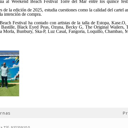
túa al Weekend Beach Festival Torre del Mar entre los quince fes
 de la edición de 2025, estudia cuestiones como la calidad del cartel artí
la intención de compra.
 Beach Festival ha contado con artistas de la talla de Estopa, Kase.O
stille, Black Eyed Peas, Ozuna, Becky G, The Original Wailers, Th
sta Morla, Bunbury, Ska-P, Luz Casal, Fangoria, Loquillo, Chambao, M
ernas
Pr
ga Tlf: 952559100