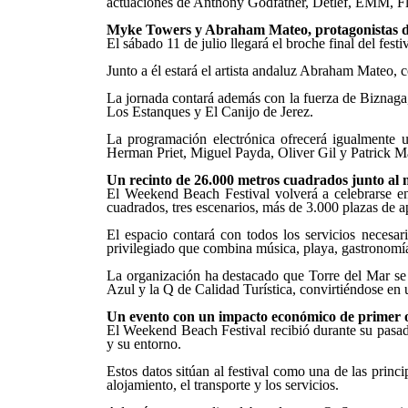
actuaciones de Anthony Godfather, Detlef, EMM, Fle
Myke Towers y Abraham Mateo, protagonistas d
El sábado 11 de julio llegará el broche final del fes
Junto a él estará el artista andaluz Abraham Mateo,
La jornada contará además con la fuerza de Biznaga, 
Los Estanques y El Canijo de Jerez.
La programación electrónica ofrecerá igualmente 
Herman Priet, Miguel Payda, Oliver Gil y Patrick M
Un recinto de 26.000 metros cuadrados junto al
El Weekend Beach Festival volverá a celebrarse en
cuadrados, tres escenarios, más de 3.000 plazas de a
El espacio contará con todos los servicios necesario
privilegiado que combina música, playa, gastronomía,
La organización ha destacado que Torre del Mar se 
Azul y la Q de Calidad Turística, convirtiéndose en 
Un evento con un impacto económico de primer 
El Weekend Beach Festival recibió durante su pasad
y su entorno.
Estos datos sitúan al festival como una de las princ
alojamiento, el transporte y los servicios.