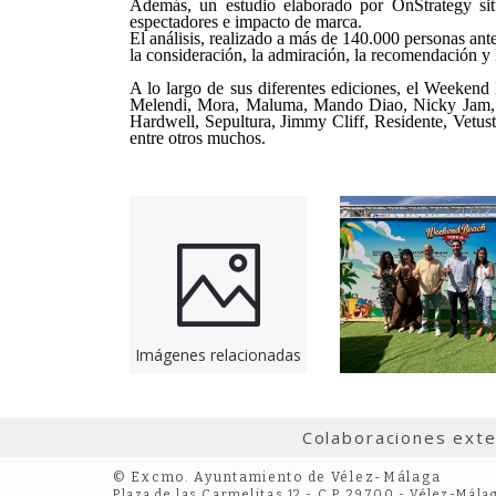
Además, un estudio elaborado por OnStrategy si
espectadores e impacto de marca.
El análisis, realizado a más de 140.000 personas antes
la consideración, la admiración, la recomendación y 
A lo largo de sus diferentes ediciones, el Weekend
Melendi, Mora, Maluma, Mando Diao, Nicky Jam, Ba
Hardwell, Sepultura, Jimmy Cliff, Residente, Vetu
entre otros muchos.
Imágenes relacionadas
Colaboraciones ext
© Excmo. Ayuntamiento de Vélez-Málaga
Plaza de las Carmelitas 12 - C.P. 29700 - Vélez-Mála