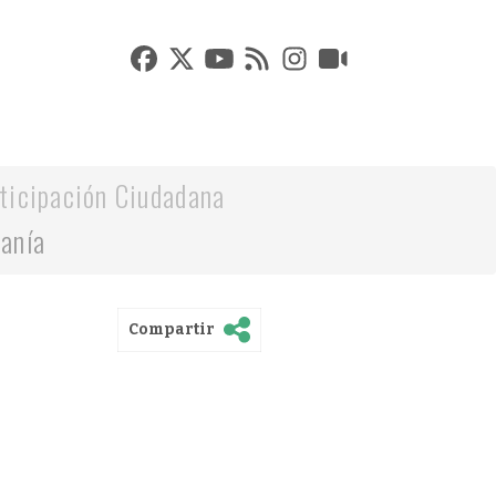
ticipación Ciudadana
danía
Compartir