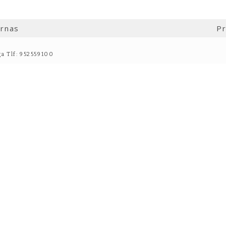
ernas
Pr
ga Tlf: 952559100