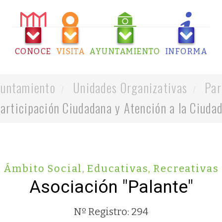
CONOCE
VISITA
AYUNTAMIENTO
INFORMA
untamiento
Unidades Organizativas
Par
articipación Ciudadana y Atención a la Ciuda
Ámbito Social
,
Educativas
,
Recreativas
Asociación "Palante"
Nº Registro: 294